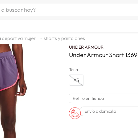
uscar hoy?
ÁS BUSCADOS
as mujer
 deportiva mujer
shorts y pantalones
s
UNDER ARMOUR
as hombre
Under Armour Short 13697
Talla
s
XS
Retiro en tienda
Envío a domicilio
man
a