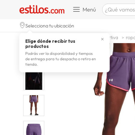
¿Qué vamos a b
Menú
TÉRMINOS M
Selecciona tu ubicación
zapatill
1
.
deportes y aire libre
ropa deportiva
ropa
✕
Elige dónde recibir tus
celulare
2
.
productos
zapatill
3
.
Podrás ver la disponibilidad y tiempos
de entrega para tu despacho o retiro en
moda
4
.
tienda.
zapatilla
5
.
tv
6
.
laptop
7
.
terrex
8
.
spider
9
.
lavador
10
.