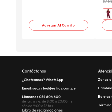
S/ 1
Agregar Al Carrito
Contáctanos
Atenció
Zonas d
¿Chateamos? WhatsApp
Cambios
Email: sac.virtual@estilos.com.pe
Boletas 
Llámanos 054 604 600
de lun. a vie. de 8:00 a 20:00hrs
Términos
sáb de 9:00 a 12 hrs
Libro de reclamaciones