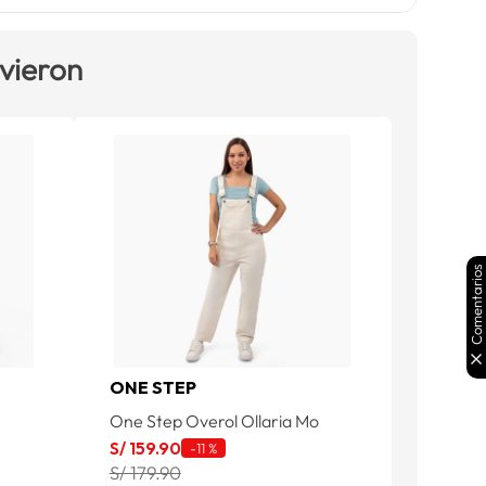
 vieron
Comentarios
ONE STEP
One Step Overol Ollaria Mo
S/
159
.
90
-
11 %
S/ 179.90