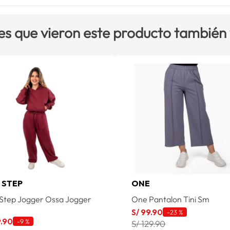
es que vieron este producto también
 STEP
ONE
Step Jogger Ossa Jogger
One Pantalon Tini Sm
S/
99
.
90
-
23 %
9
.
90
-
9 %
S/ 129.90