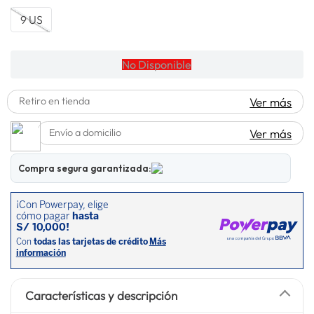
lavadora
10
.
9 US
No Disponible
Retiro en tienda
Ver más
Envío a domicilio
Ver más
Compra segura garantizada:
Características y descripción