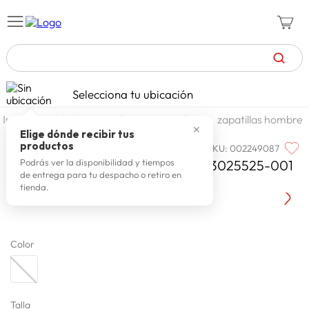
TÉRMINOS MÁS BUSCADOS
Selecciona tu ubicación
zapatillas mujer
1
.
calzado y zapatillas
zapatillas
zapatillas hombre
✕
celulares
2
.
Elige dónde recibir tus
productos
SKU
:
002249087
UNDER ARMOUR
zapatillas hombre
3
.
Zapatilla Under Armour Zap Und 3025525-001
Podrás ver la disponibilidad y tiempos
de entrega para tu despacho o retiro en
moda
4
.
Ua Charged Rog
tienda.
zapatillas
5
.
tv
6
.
Color
terrex
7
.
laptop
8
.
spiderman
9
.
Talla