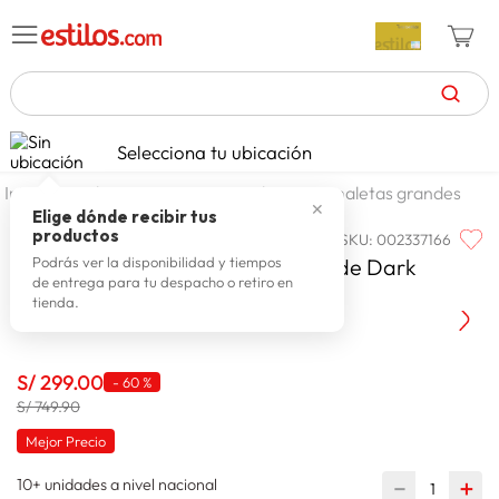
TÉRMINOS MÁS BUSCADOS
Selecciona tu ubicación
zapatillas mujer
1
.
maleteria y viajes
maletas
maletas grandes
✕
celulares
2
.
Elige dónde recibir tus
productos
SKU
:
002337166
VAMO
zapatillas hombre
3
.
Vamo Maleta Dura Spinner Grande Dark
Podrás ver la disponibilidad y tiempos
de entrega para tu despacho o retiro en
moda
4
.
Brown 28 Pulgadas
tienda.
zapatillas
5
.
tv
6
.
S/
299
.
00
-
60 %
terrex
S/ 749.90
7
.
Mejor Precio
laptop
8
.
10+ unidades a nivel nacional
spiderman
－
＋
9
.