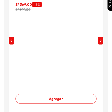
S
S/
369
.
00
-
8 %
S
S/ 399.00
Agregar