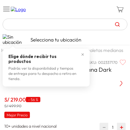
TÉRMINOS MÁS BUSCADOS
Selecciona tu ubicación
zapatillas mujer
1
.
maleteria y viajes
maletas
maletas medianas
✕
celulares
2
.
Elige dónde recibir tus
productos
SKU
:
002337170
VAMO
zapatillas hombre
3
.
Vamo Maleta Dura Spinner Mediana Dark
Podrás ver la disponibilidad y tiempos
de entrega para tu despacho o retiro en
zapatillas
4
.
Brown 24 Pulgadas
tienda.
moda
5
.
tv
6
.
S/
219
.
00
-
56 %
spiderman
S/ 499.90
7
.
Mejor Precio
laptop
8
.
10+ unidades a nivel nacional
terrex
－
＋
9
.