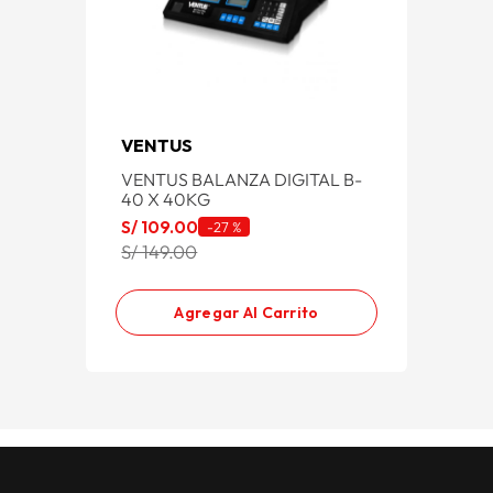
VENTUS
VENTUS BALANZA DIGITAL B-
40 X 40KG
S/
109
.
00
-
27 %
S/ 149.00
Agregar Al Carrito