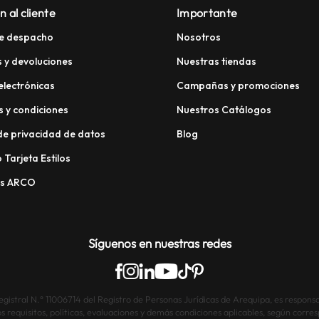
n al cliente
Importante
e despacho
Nosotros
 y devoluciones
Nuestras tiendas
electrónicas
Campañas y promociones
 y condiciones
Nuestros Catálogos
 de privacidad de datos
Blog
 Tarjeta Estilos
os ARCO
Síguenos en nuestras redes
istral N.° 11006714 del Registro de Personas Jurídicas de Arequipa, es responsab
os requisitos, políticas, evaluaciones y demás condiciones aplicables, según corre