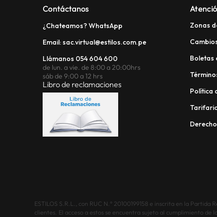
Contáctanos
Atenció
Zonas d
¿Chateamos? WhatsApp
Cambios
Email: sac.virtual@estilos.com.pe
Boletas 
Llámanos 054 604 600
de lun. a vie. de 8:00 a 20:00hrs
Términos
sáb de 9:00 a 12 hrs
Libro de reclamaciones
Política
Tarifario
Derech
ESTILOS S.R.L., con RUC N.° 20100199158 e inscrita en la Partida Reg
clientes. El acceso a estos se encuentra sujeto al cumplimiento de l