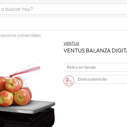
uscar hoy?
ÁS BUSCADOS
s
cesorios comerciales
as mujer
VENTUS
as hombre
VENTUS BALANZA DIGITA
Retiro en tienda
s
Envío a domicilio
a
man