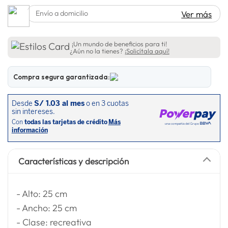
lavadora
10
.
Envío a domicilio
Ver más
¡Un mundo de beneficios para ti!
¿Aún no la tienes?
¡Solicítala aquí!
Compra segura garantizada:
Características y descripción
- Alto: 25 cm
- Ancho: 25 cm
- Clase: recreativa