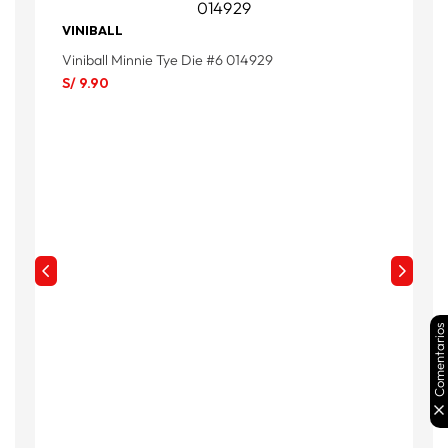
VINIBALL
Viniball Minnie Tye Die #6 014929
V
S/
9
.
90
S
Comentarios