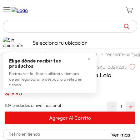
TÉRMINOS MÁS BUSCADOS
Selecciona tu ubicación
celulares
1
.
duros
infantil duro
jugueteria
recreativos *ju
✕
zapatillas mujer
2
.
Elige dónde recibir tus
productos
SKU
:
002112215
VINIBALL
zapatillas hombre
3
.
Viniball Pelota Recreativa La Vaca Lola
Podrás ver la disponibilidad y tiempos
de entrega para tu despacho o retiro en
moda
4
.
tienda.
zapatillas
S/
9
.
90
5
.
tv
6
.
10+ unidades a nivel nacional
－
＋
laptop
7
.
Agregar Al Carrito
terrex
8
.
Retiro en tienda
Ver más
cocina
9
.