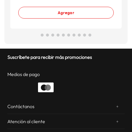
Agregar
Suscríbete para recibir más promociones
Medios de pago
Contáctanos
+
¿Chateamos? Whatsapp
atentos a tus consultas
Atención al cliente
+
Email: sac.virtual@estilos.com.pe
Zonas de despacho