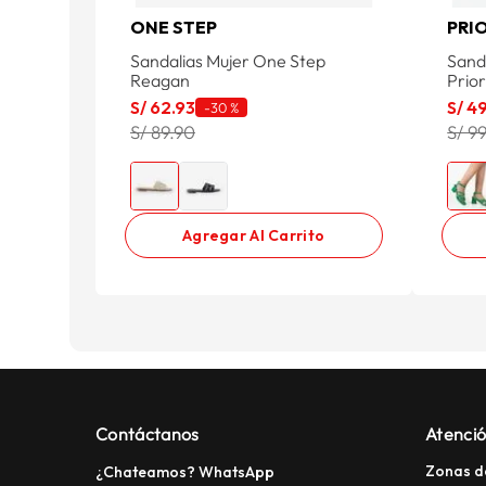
ONE STEP
PRI
Sandalias Mujer One Step
Sand
Reagan
Prior
S/
62
.
93
S/
4
-
30 %
S/ 89.90
S/ 9
Agregar Al Carrito
Contáctanos
Atenció
Zonas d
¿Chateamos? WhatsApp