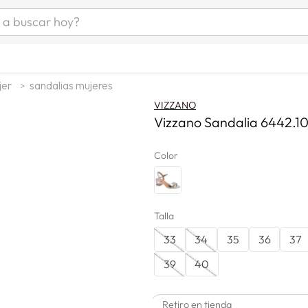
uscar hoy?
ÁS BUSCADOS
as mujer
jer
sandalias mujeres
s
VIZZANO
as hombre
Vizzano Sandalia 6442.10
Color
s
Talla
33
34
35
36
37
man
39
40
a
Retiro en tienda