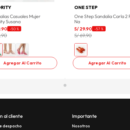
ORITY
ONE STEP
alias Casuales Mujer
One Step Sandalia Carla 2 
ity Susana
Na
9
.
90
S/
29
.
90
-
50 %
-
57 %
9.90
S/ 69.90
Agregar Al Carrito
Agregar Al Carrito
n al cliente
Importante
e despacho
Nosotros