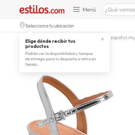
¿Qué vamos a b
Menú
TÉRMINOS M
Selecciona tu ubicación
zapatill
1
.
calzado y zapatillas
zapatos
zapatos mu
✕
Elige dónde recibir tus
celulare
2
.
productos
zapatill
3
.
Podrás ver la disponibilidad y tiempos
de entrega para tu despacho o retiro en
moda
4
.
tienda.
zapatilla
5
.
tv
6
.
terrex
7
.
laptop
8
.
spider
9
.
lavador
10
.