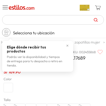
TÉRMINOS MÁS BUSCADOS
Selecciona tu ubicación
zapatillas mujer
1
.
calzado y zapatillas
zapatillas
zapatillas mujer
celulares
2
.
✕
Elige dónde recibir tus
productos
SKU
:
002455868
VIZZANO
zapatillas hombre
3
.
Vizzano Zapatilla 1444.100.29492.17689
Podrás ver la disponibilidad y tiempos
de entrega para tu despacho o retiro en
moda
4
.
tienda.
zapatillas
5
.
S/
169
.
90
tv
6
.
Color
terrex
7
.
laptop
8
.
Talla
spiderman
9
.