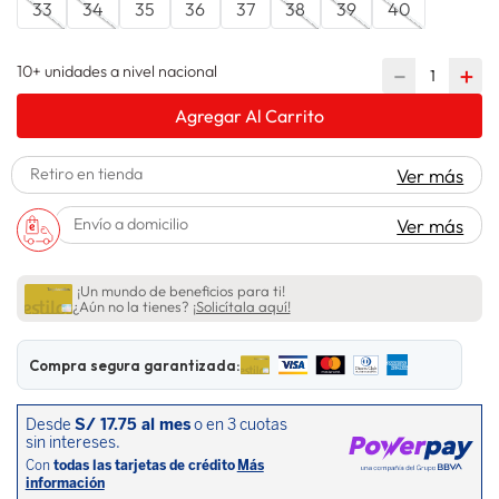
33
34
35
36
37
38
39
40
lavadora
10
.
10+ unidades a nivel nacional
－
＋
Agregar Al Carrito
Retiro en tienda
Ver más
Envío a domicilio
Ver más
¡Un mundo de beneficios para ti!
¿Aún no la tienes?
¡Solicítala aquí!
Compra segura garantizada: