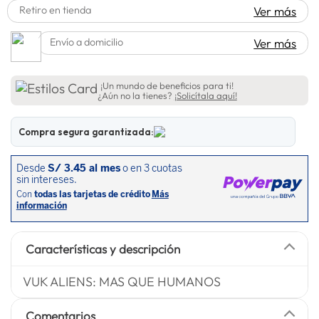
Retiro en tienda
Ver más
lavadora
10
.
Envío a domicilio
Ver más
¡Un mundo de beneficios para ti!
¿Aún no la tienes?
¡Solicítala aquí!
Compra segura garantizada:
Características y descripción
VUK ALIENS: MAS QUE HUMANOS
Comentarios