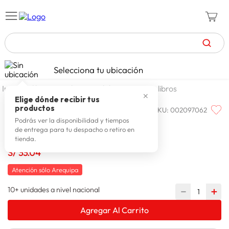
TÉRMINOS MÁS BUSCADOS
Selecciona tu ubicación
celulares
1
.
libros papeleria y celebraciones
libros
✕
zapatillas mujer
2
.
Elige dónde recibir tus
productos
SKU
:
002097062
VUK
zapatillas hombre
3
.
Vuk Aliens: Mas Que Humanos
Podrás ver la disponibilidad y tiempos
de entrega para tu despacho o retiro en
moda
4
.
tienda.
zapatillas
S/
33
.
04
5
.
tv
6
.
Atención sólo Arequipa
laptop
7
.
10+ unidades a nivel nacional
－
＋
terrex
8
.
Agregar Al Carrito
cocina
9
.