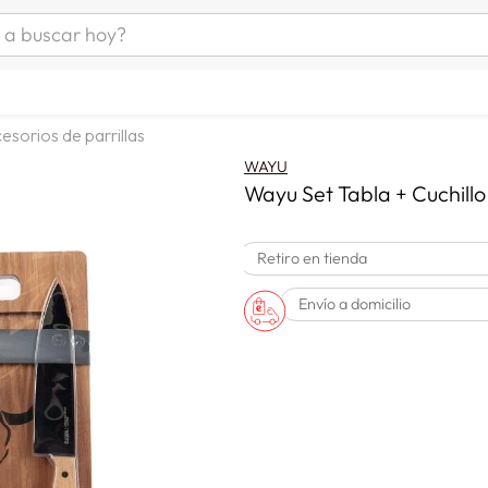
uscar hoy?
ÁS BUSCADOS
as mujer
esorios de parrillas
s
WAYU
as hombre
Wayu Set Tabla + Cuchill
Retiro en tienda
s
Envío a domicilio
man
a