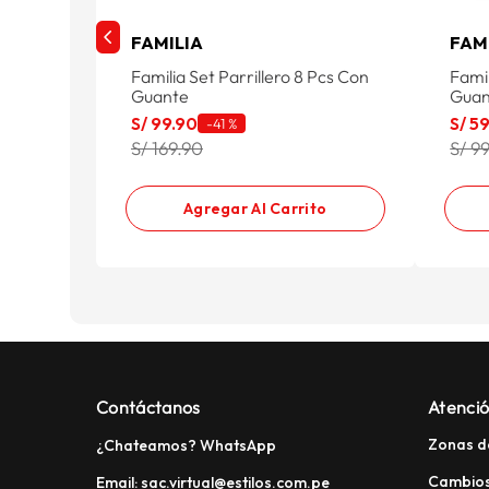
FAMILIA
FAM
Familia Set Parrillero 8 Pcs Con
Famil
Guante
Guan
S/
99
.
90
S/
5
-
41 %
S/ 169.90
S/ 9
Agregar Al Carrito
Contáctanos
Atenció
Zonas d
¿Chateamos? WhatsApp
Cambios
Email: sac.virtual@estilos.com.pe