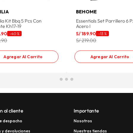
ILIA
BEHOME
ia Kit Bbq 5 Pcs Con
Essentials Set Parrillero 6 
te Kh17-19
Acero I
9
.
90
S/
189
.
90
-
40 %
-
13 %
9.90
S/ 219.00
Agregar Al Carrito
Agregar Al Carrito
n al cliente
Importante
e despacho
Nosotros
 y devoluciones
Nuestras tiendas