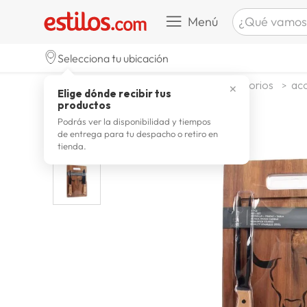
¿Qué vamos a b
Menú
TÉRMINOS M
Selecciona tu ubicación
zapatill
1
.
jardin y terraza
parrillas y accesorios
acc
✕
Elige dónde recibir tus
celulare
2
.
productos
zapatill
3
.
Podrás ver la disponibilidad y tiempos
de entrega para tu despacho o retiro en
moda
4
.
tienda.
zapatilla
5
.
tv
6
.
laptop
7
.
terrex
8
.
spider
9
.
lavador
10
.