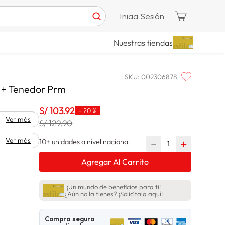
Inicia Sesión
Nuestras tiendas
SKU
:
002306878
o + Tenedor Prm
S/
103
.
92
-
20 %
Ver más
S/ 129.90
Ver más
10+ unidades a nivel nacional
－
＋
Agregar Al Carrito
¡Un mundo de beneficios para ti!
¿Aún no la tienes?
¡Solicítala aquí!
Compra segura