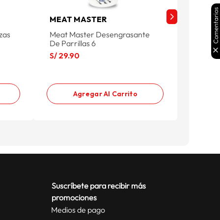
Comentarios
MEAT MASTER
WAYU
Pzas
Meat Master Desengrasante
Wayu Se
De Parrillas 6
Prm 8 
S/
29
.
90
S/
79
.
9
S/ 99.9
Agregar Al Carrito
Suscríbete para recibir más
promociones
Medios de pago