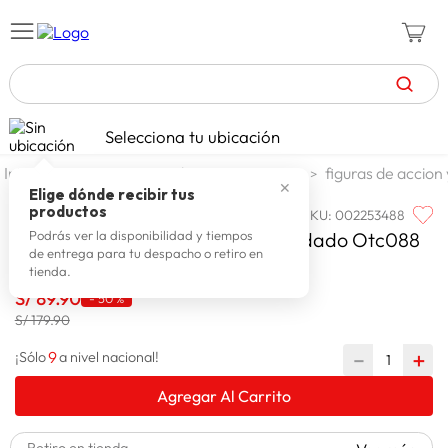
TÉRMINOS MÁS BUSCADOS
Selecciona tu ubicación
celulares
1
.
jugueteria y escolar
jugueteria
figuras de accion
✕
zapatillas mujer
2
.
Elige dónde recibir tus
productos
SKU
:
002253488
WONDER
zapatillas hombre
3
.
Wonder Mascota Con Set De Cuidado Otc088
Podrás ver la disponibilidad y tiempos
de entrega para tu despacho o retiro en
moda
4
.
tienda.
zapatillas
S/
89
.
90
5
.
-
50 %
S/ 179.90
tv
6
.
9
－
＋
¡Sólo
a nivel nacional!
laptop
7
.
Agregar Al Carrito
terrex
8
.
lavadora
9
.
Retiro en tienda