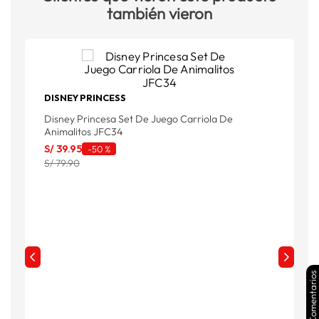
también vieron
DISNEY PRINCESS
B
Disney Princesa Set De Juego Carriola De
Animalitos JFC34
S
S/
39
.
95
-
50 %
S/ 79.90
Comentarios