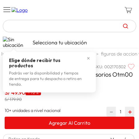
TÉRMINOS MÁS BUSCADOS
Selecciona tu ubicación
zapatillas mujer
1
.
jugueteria y escolar
jugueteria
figuras de accion
✕
celulares
2
.
Elige dónde recibir tus
productos
SKU
:
002170302
WONDER
zapatillas hombre
3
.
Wonder Muñeca 35 Cm Con Accesorios Otm00
Podrás ver la disponibilidad y tiempos
de entrega para tu despacho o retiro en
moda
4
.
tienda.
zapatillas
S/
49
.
90
5
.
-
72 %
S/ 179.90
tv
6
.
10+ unidades a nivel nacional
－
＋
terrex
7
.
Agregar Al Carrito
laptop
8
.
spiderman
9
.
Retiro en tienda