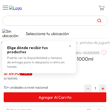
TÉRMINOS MÁS BUSCADOS
Selecciona tu ubicación
zapatillas mujer
1
.
jugueteria y escolar
jugueteria
pistolas de juguet
✕
celulares
2
.
Elige dónde recibir tus
productos
SKU
:
002252555
WONDER
zapatillas hombre
3
.
Wonder Pistola De Agua Eléctrica 1000ml
Podrás ver la disponibilidad y tiempos
de entrega para tu despacho o retiro en
zapatillas
4
.
tienda.
moda
S/
69
.
90
5
.
-
59 %
S/ 169.90
tv
6
.
10+ unidades a nivel nacional
－
＋
spiderman
7
.
Agregar Al Carrito
laptop
8
.
terrex
9
.
Retiro en tienda