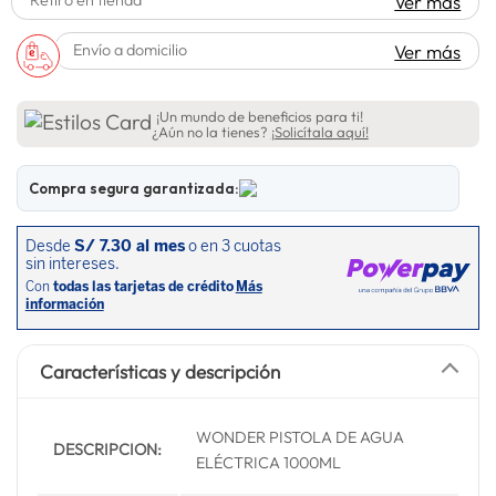
Ver más
lavadora
10
.
Envío a domicilio
Ver más
¡Un mundo de beneficios para ti!
¿Aún no la tienes?
¡Solicítala aquí!
Compra segura garantizada:
Características y descripción
WONDER PISTOLA DE AGUA
DESCRIPCION:
ELÉCTRICA 1000ML