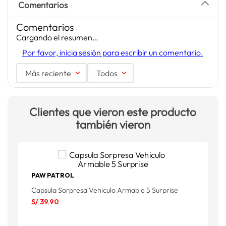
Comentarios
Comentarios
Cargando el resumen…
Por favor, inicia sesión para escribir un comentario.
Más reciente
Todos
Clientes que vieron este producto
también vieron
PAW PATROL
Capsula Sorpresa Vehiculo Armable 5 Surprise
N
S/
39
.
90
S
S