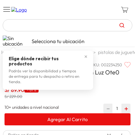
TÉRMINOS MÁS BUSCADOS
Selecciona tu ubicación
celulares
1
.
jugueteria y escolar
jugueteria
pistolas de juguet
✕
zapatillas mujer
2
.
Elige dónde recibir tus
productos
SKU
:
002234250
WONDER
zapatillas hombre
3
.
Wonder Pistola De Bala Agua Con Luz Ote0
Podrás ver la disponibilidad y tiempos
de entrega para tu despacho o retiro en
moda
4
.
tienda.
zapatillas
S/
89
.
90
5
.
-
61 %
S/ 229.00
tv
6
.
10+ unidades a nivel nacional
－
＋
laptop
7
.
Agregar Al Carrito
terrex
8
.
lavadora
9
.
Retiro en tienda