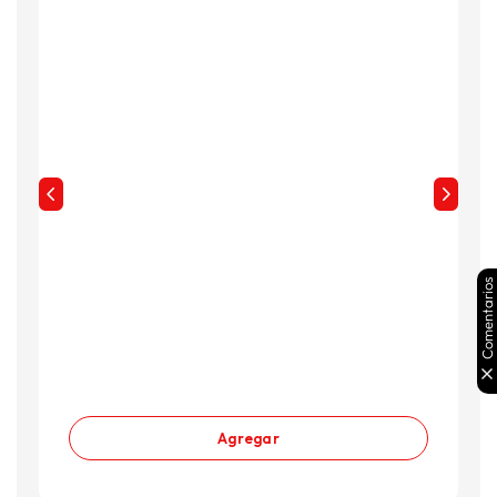
S
Comentarios
Agregar