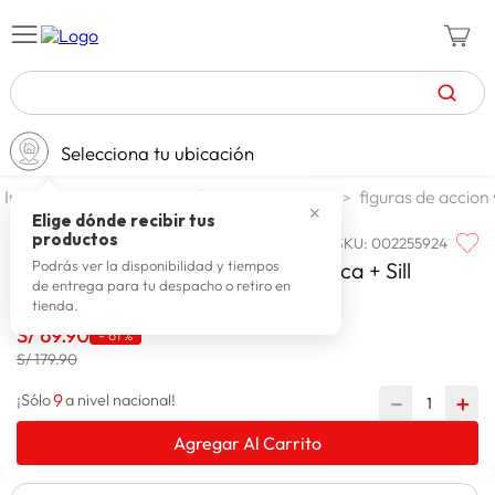
TÉRMINOS MÁS BUSCADOS
Selecciona tu ubicación
zapatillas mujer
1
.
jugueteria y escolar
jugueteria
figuras de accion
celulares
2
.
✕
Elige dónde recibir tus
productos
SKU
:
002255924
WONDER
zapatillas hombre
3
.
Wonder Set De Tocador Con Musica + Sill
Podrás ver la disponibilidad y tiempos
de entrega para tu despacho o retiro en
moda
4
.
tienda.
zapatillas
5
.
S/
69
.
90
-
61 %
S/ 179.90
tv
6
.
9
－
＋
¡Sólo
a nivel nacional!
terrex
7
.
laptop
Agregar Al Carrito
8
.
spiderman
9
.