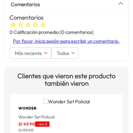
Comentarios
Comentarios
☆
☆
☆
☆
☆
0 Calificación promedio
(0 comentarios)
Por favor, inicia sesión para escribir un comentario.
Más reciente
Todos
Clientes que vieron este producto
también vieron
WONDER
Wonder Set Policial
W
S/
49
.
90
-
44 %
S
S/ 89.90