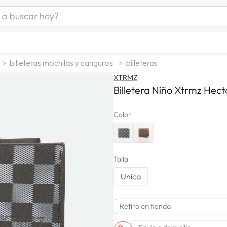
uscar hoy?
ÁS BUSCADOS
s
billeteras mochilas y canguros
billeteras
as mujer
XTRMZ
as hombre
Billetera Niño Xtrmz Hect
Color
s
Talla
Unica
a
Retiro en tienda
man