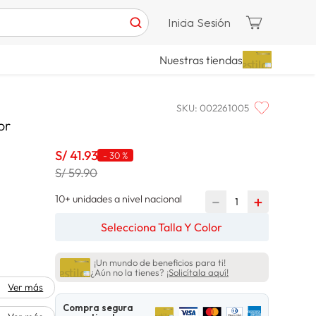
Inicia Sesión
Nuestras tiendas
SKU
:
002261005
or
S/
41
.
93
-
30 %
S/ 59.90
10+ unidades a nivel nacional
－
＋
Selecciona Talla Y Color
¡Un mundo de beneficios para ti!
¿Aún no la tienes?
¡Solicítala aquí!
Ver más
Compra segura