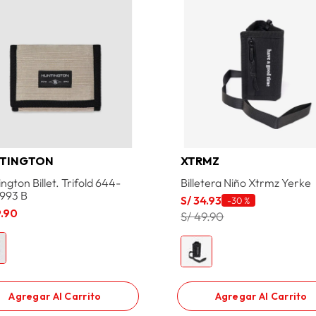
TINGTON
XTRMZ
ngton Billet. Trifold 644-
Billetera Niño Xtrmz Yerke
993 B
S/
34
.
93
-
30 %
9
.
90
S/ 49.90
Agregar Al Carrito
Agregar Al Carrito