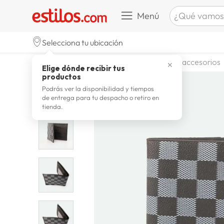
¿Qué vamos a b
Menú
TÉRMINOS M
Selecciona tu ubicación
celulare
1
.
moda y accesorios
hombre
accesorios
✕
Elige dónde recibir tus
zapatill
2
.
productos
zapatill
3
.
Podrás ver la disponibilidad y tiempos
de entrega para tu despacho o retiro en
moda
4
.
tienda.
zapatilla
5
.
tv
6
.
laptop
7
.
terrex
8
.
lavador
9
.
spider
10
.