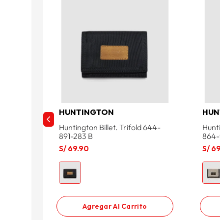
HUNTINGTON
HUN
Huntington Billet. Trifold 644-
Hunti
891-283 B
864-
S/
69
.
90
S/
6
Agregar Al Carrito