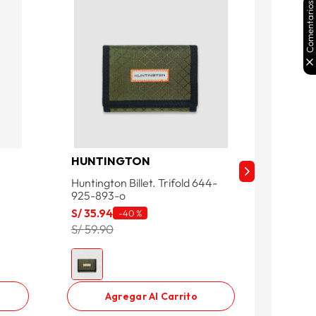
Comentarios
HUNTINGTON
O'NEIL
Huntington Billet. Trifold 644-
O'neill 
925-893-o
S/
20
.
7
S/
35
.
94
-
40 %
S/ 69.0
S/ 59.90
Agregar Al Carrito