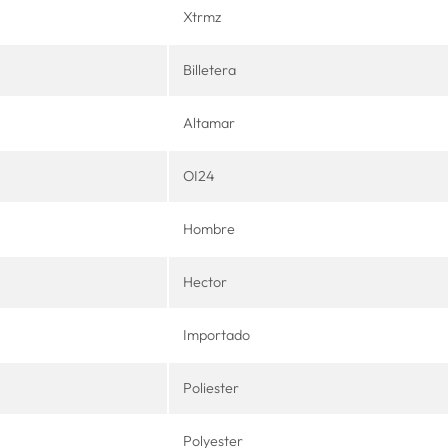
Xtrmz
Billetera
Altamar
OI24
Hombre
Hector
Importado
Poliester
Polyester