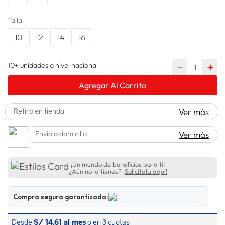
spiderman
10
.
Talla
10
12
14
16
10+ unidades a nivel nacional
－
＋
Agregar Al Carrito
Retiro en tienda
Ver más
Envío a domicilio
Ver más
¡Un mundo de beneficios para ti!
¿Aún no la tienes?
¡Solicítala aquí!
Compra segura garantizada: