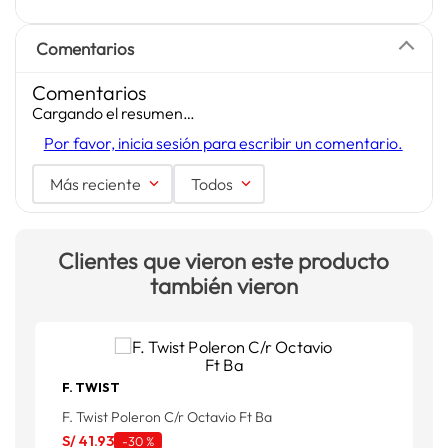
Comentarios
Comentarios
Cargando el resumen…
Por favor, inicia sesión para escribir un comentario.
Más reciente
Todos
Clientes que vieron este producto
también vieron
F. TWIST
X
F. Twist Poleron C/r Octavio Ft Ba
S
S/
41
.
93
-
30 %
S