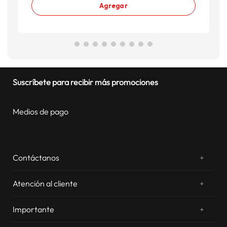
Agregar
Suscríbete para recibir más promociones
Medios de pago
Contáctanos
+
¿Chateamos? Whatsapp
atentos a tus consultas
Atención al cliente
+
Email: sac.virtual@estilos.com.pe
Zonas de despacho
sac.virtual@estilos.com.pe
Importante
+
Cambios y devoluciones
Nosotros
Llámanos al 054 604 600