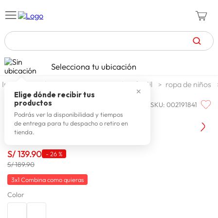
TÉRMINOS MÁS BUSCADOS
Selecciona tu ubicación
celulares
1
.
moda y accesorios
moda infantil
ropa de niños
✕
zapatillas mujer
2
.
Elige dónde recibir tus
productos
SKU
:
002191841
XTRMZ
zapatillas hombre
3
.
Casaca Niño Xtrmz Italo
Podrás ver la disponibilidad y tiempos
de entrega para tu despacho o retiro en
moda
4
.
tienda.
zapatillas
5
.
S/
139
.
90
-
26 %
tv
6
.
S/ 189.90
laptop
7
.
3x1 Combina como quieras
Color
terrex
8
.
lavadora
9
.