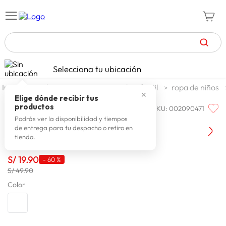
TÉRMINOS MÁS BUSCADOS
Selecciona tu ubicación
celulares
1
.
moda y accesorios
moda infantil
ropa de niños
✕
zapatillas mujer
2
.
Elige dónde recibir tus
productos
SKU
:
002090471
XTRMZ
zapatillas hombre
3
.
Gorro Niño Xtrmz Oscar
Podrás ver la disponibilidad y tiempos
de entrega para tu despacho o retiro en
moda
4
.
tienda.
zapatillas
5
.
S/
19
.
90
-
60 %
tv
6
.
S/ 49.90
laptop
Color
7
.
terrex
8
.
lavadora
9
.