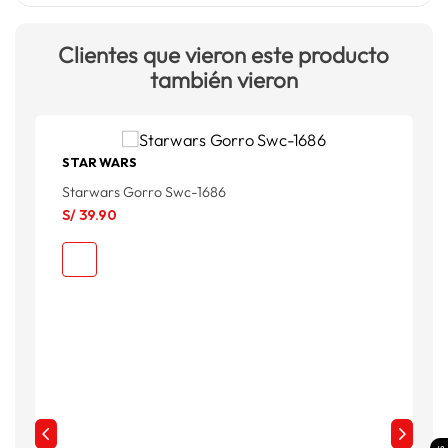
Clientes que vieron este producto
también vieron
STAR WARS
F
Starwars Gorro Swc-1686
L
S/
39
.
90
S
S