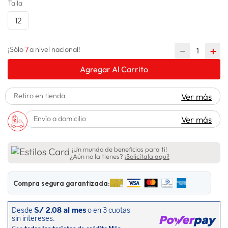
Talla
spiderman
10
.
12
7
－
＋
¡Sólo
a nivel nacional!
Agregar Al Carrito
Retiro en tienda
Ver más
Envío a domicilio
Ver más
¡Un mundo de beneficios para ti!
¿Aún no la tienes?
¡Solicítala aquí!
Compra segura garantizada: