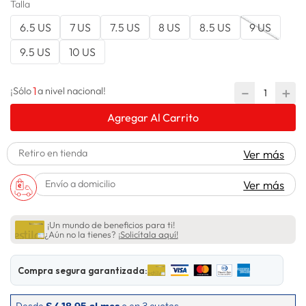
Talla
lavadora
10
.
6.5 US
7 US
7.5 US
8 US
8.5 US
9 US
9.5 US
10 US
1
－
＋
¡Sólo
a nivel nacional!
Agregar Al Carrito
Retiro en tienda
Ver más
Envío a domicilio
Ver más
¡Un mundo de beneficios para ti!
¿Aún no la tienes?
¡Solicítala aquí!
Compra segura garantizada: