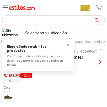
TÉRMINOS MÁS BUSCADOS
Selecciona tu ubicación
zapatillas mujer
1
.
calzado y zapatillas
zapatillas
zapatillas hombre
✕
celulares
2
.
Elige dónde recibir tus
productos
SKU
:
002489631
SKECHERS
zapatillas hombre
3
.
Zapatilla Skechers Negro 183177-BKNT
Podrás ver la disponibilidad y tiempos
de entrega para tu despacho o retiro en
moda
4
.
tienda.
zapatillas
5
.
S/
181
.
30
-
30 %
tv
6
.
S/ 259.00
laptop
Color
7
.
terrex
8
.
spiderman
9
.