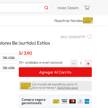
Inicia Sesión
Nuestras tiendas
SKU
:
002243779
res Be (surtido) Estilos
S/
3
.
90
Ver más
10+ unidades a nivel nacional
－
＋
Ver más
Agregar Al Carrito
¡Un mundo de beneficios para ti!
¿Aún no la tienes?
¡Solicítala aquí!
Compra segura
garantizada: