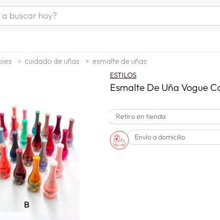
uscar hoy?
ÁS BUSCADOS
as mujer
pies
cuidado de uñas
esmalte de uñas
s
ESTILOS
as hombre
Esmalte De Uña Vogue Colo
Retiro en tienda
s
Envío a domicilio
man
a