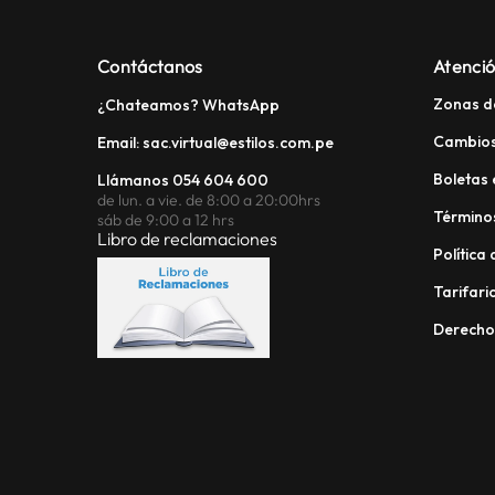
Contáctanos
Atenció
Zonas d
¿Chateamos? WhatsApp
Cambios
Email: sac.virtual@estilos.com.pe
Boletas 
Llámanos 054 604 600
de lun. a vie. de 8:00 a 20:00hrs
Términos
sáb de 9:00 a 12 hrs
Libro de reclamaciones
Política
Tarifario
Derech