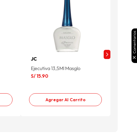
Comentarios
JC
JC
Ejecutiva 13,5Ml Masglo
Brillo R
S/
15
.
90
S/
15
.
9
Agregar Al Carrito