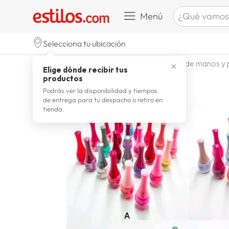
¿Qué vamos a b
Menú
TÉRMINOS M
Selecciona tu ubicación
zapatill
1
.
belleza higiene y salud
cuidado de manos y 
✕
Elige dónde recibir tus
celulare
2
.
productos
zapatill
3
.
Podrás ver la disponibilidad y tiempos
de entrega para tu despacho o retiro en
moda
4
.
tienda.
zapatilla
5
.
tv
6
.
laptop
7
.
terrex
8
.
spider
9
.
lavador
10
.