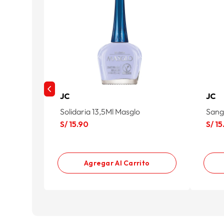
JC
JC
Solidaria 13,5Ml Masglo
Sang
S/
15
.
90
S/
15
Agregar Al Carrito