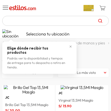
TÉRMINOS MÁS BUSCADOS
Selecciona tu ubicación
zapatillas mujer
1
.
belleza, higiene y salud
cuidado de manos y pies
✕
celulares
2
.
Elige dónde recibir tus
Esmalte de uñas
productos
zapatillas hombre
3
.
Podrás ver la disponibilidad y tiempos
61
productos
de entrega para tu despacho o retiro en
moda
4
.
tienda.
filtrar
Lo más visto
zapatillas
5
.
tv
6
.
laptop
7
.
JC
JC
terrex
8
.
Virginal 13,5Ml Masglo
Brillo Gel Top 13,5Ml Masglo
S/
15
.
90
spiderman
9
.
S/
20
.
00