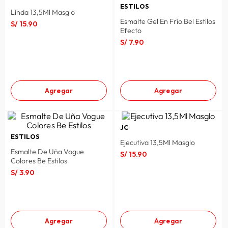
ESTILOS
Linda 13,5Ml Masglo
Esmalte Gel En Frío Bel Estilos
S/
15
.
90
Efecto
S/
7
.
90
Agregar
Agregar
JC
ESTILOS
Ejecutiva 13,5Ml Masglo
Esmalte De Uña Vogue
S/
15
.
90
Colores Be Estilos
S/
3
.
90
Agregar
Agregar