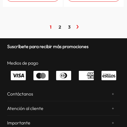
1
2
3
Suscríbete para recibir más promociones
Medios de pago
Contáctanos
+
¿Chateamos? Whatsapp
atentos a tus consultas
Atención al cliente
+
Email: sac.virtual@estilos.com.pe
Zonas de despacho
sac.virtual@estilos.com.pe
Importante
+
Cambios y devoluciones