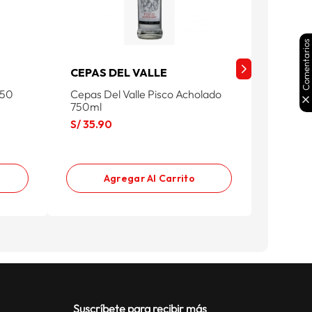
Comentarios
CEPAS DEL VALLE
ANIS 
250
Cepas Del Valle Pisco Acholado
Anis Na
750ml
S/
44
.
9
S/
35
.
90
Agregar Al Carrito
Suscríbete para recibir más