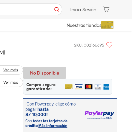
Inicia Sesión
Nuestras tiendas
SKU
:
002166695
 Ml
Ver más
No Disponible
Ver más
Compra segura
garantizada: