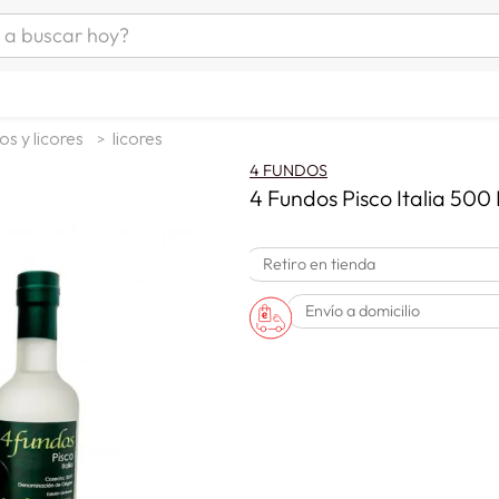
uscar hoy?
ÁS BUSCADOS
as mujer
os y licores
licores
s
4 FUNDOS
as hombre
4 Fundos Pisco Italia 500
Retiro en tienda
s
Envío a domicilio
man
a