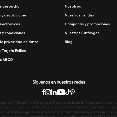
e despacho
Nosotros
 y devoluciones
Nuestras tiendas
electrónicas
Campañas y promociones
 y condiciones
Nuestros Catálogos
 de privacidad de datos
Blog
 Tarjeta Estilos
os ARCO
Síguenos en nuestras redes
istral N.° 11006714 del Registro de Personas Jurídicas de Arequipa, es responsab
os requisitos, políticas, evaluaciones y demás condiciones aplicables, según corre
s en el tarifario vigente, los respectivos contratos, términos y condiciones, así
lizada conforme a la normativa vigente y a las políticas internas de ESTILOS S.R.