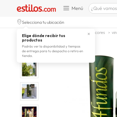
¿Qué vamos a b
Menú
TÉRMINOS M
Selecciona tu ubicación
zapatill
1
.
alimentos y bebidas
bebidas y licores
vin
✕
Elige dónde recibir tus
celulare
2
.
productos
zapatill
3
.
Podrás ver la disponibilidad y tiempos
de entrega para tu despacho o retiro en
moda
4
.
tienda.
zapatilla
5
.
tv
6
.
terrex
7
.
laptop
8
.
spider
9
.
lavador
10
.