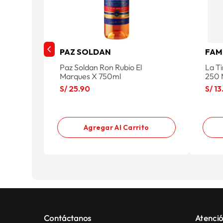
PAZ SOLDAN
FAM
Paz Soldan Ron Rubio El
La T
Marques X 750ml
250 
S/
25
.
90
S/
13
Agregar Al Carrito
Contáctanos
Atenció