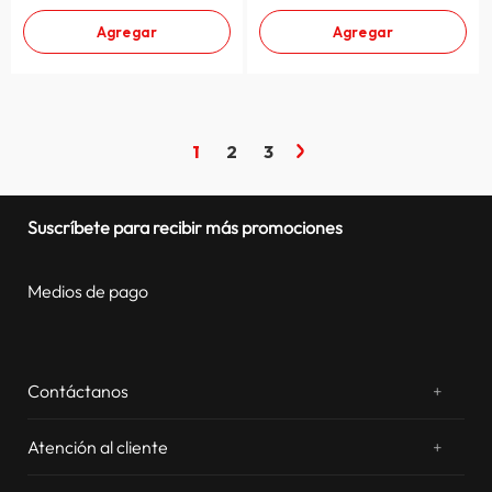
Agregar
Agregar
1
2
3
Suscríbete para recibir más promociones
Medios de pago
Contáctanos
+
¿Chateamos? Whatsapp
atentos a tus consultas
Atención al cliente
+
Email: sac.virtual@estilos.com.pe
Zonas de despacho
sac.virtual@estilos.com.pe