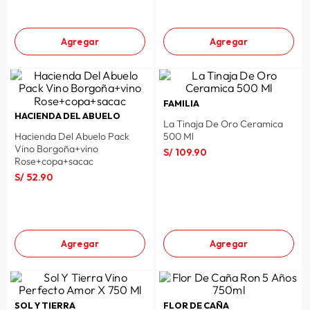
Agregar
Agregar
FAMILIA
HACIENDA DEL ABUELO
La Tinaja De Oro Ceramica
Hacienda Del Abuelo Pack
500 Ml
Vino Borgoña+vino
S/
109
.
90
Rose+copa+sacac
S/
52
.
90
Agregar
Agregar
SOL Y TIERRA
FLOR DE CAÑA