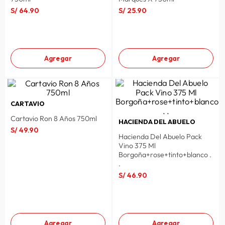
S/
64
.
90
S/
25
.
90
lavadora
10
.
Agregar
Agregar
CARTAVIO
Cartavio Ron 8 Años 750ml
HACIENDA DEL ABUELO
S/
49
.
90
Hacienda Del Abuelo Pack
Vino 375 Ml
Borgoña+rose+tinto+blanco .
.
S/
46
.
90
Agregar
Agregar