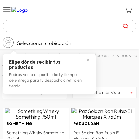
TÉRMINOS MÁS BUSCADOS
Selecciona tu ubicación
zapatillas mujer
1
.
alimentos y bebidas
bebidas y licores
vinos y lic
celulares
2
.
✕
Elige dónde recibir tus
Vinos y licores
productos
zapatillas hombre
3
.
Podrás ver la disponibilidad y tiempos
71
productos
de entrega para tu despacho o retiro en
zapatillas
4
.
tienda.
moda
5
.
filtrar
Lo más visto
tv
6
.
spiderman
7
.
SOMETHING
PAZ SOLDAN
laptop
8
.
Something Whisky Something
Paz Soldan Ron Rubio El
terrex
9
.
750ml
Marques X 750ml