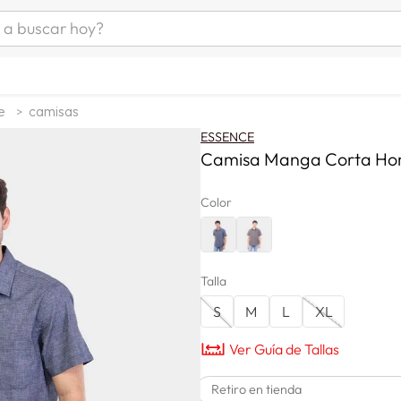
uscar hoy?
ÁS BUSCADOS
as mujer
e
camisas
s
ESSENCE
as hombre
Camisa Manga Corta Ho
Color
s
Talla
S
M
L
XL
man
Ver Guía de Tallas
a
Retiro en tienda