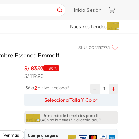
Inicia Sesión
Nuestras tiendas
SKU
:
002357775
mbre Essence Emmett
S/
83
.
93
-
30 %
S/ 119.90
2
－
＋
¡Sólo
a nivel nacional!
Selecciona Talla Y Color
¡Un mundo de beneficios para ti!
¿Aún no la tienes?
¡Solicítala aquí!
Ver más
Compra segura