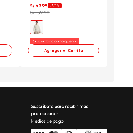
S/
69
.
95
-
50 %
S/ 139.90
3x1 Combina como quieras
Agregar Al Carrito
Suscríbete para recibir más
promociones
Medios de pago