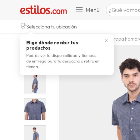
¿Qué vamos a b
Menú
TÉRMINOS M
Selecciona tu ubicación
zapatill
1
.
moda y accesorios
hombre
ropa hombr
✕
Elige dónde recibir tus
celulare
2
.
productos
zapatill
3
.
Podrás ver la disponibilidad y tiempos
de entrega para tu despacho o retiro en
moda
4
.
tienda.
zapatilla
5
.
tv
6
.
laptop
7
.
terrex
8
.
spider
9
.
lavador
10
.