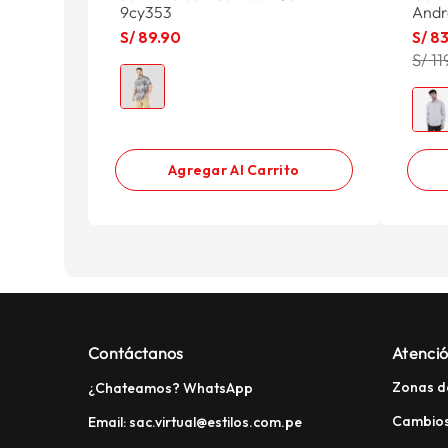
9cy353
Andr
S/
89
.
90
S/
8
S/ 11
Agregar Al Carrito
Contáctanos
Atenció
Zonas d
¿Chateamos? WhatsApp
Cambios
Email: sac.virtual@estilos.com.pe