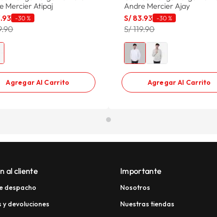
e Mercier Atipaj
Andre Mercier Ajay
3
.
93
S/
83
.
93
-
30 %
-
30 %
9.90
S/ 119.90
Agregar Al Carrito
Agregar Al Carrito
n al cliente
Importante
e despacho
Nosotros
 y devoluciones
Nuestras tiendas