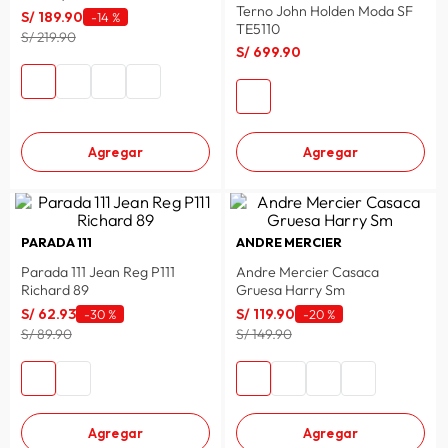
Terno John Holden Moda SF
S/
189
.
90
-
14 %
TE5110
S/ 219.90
S/
699
.
90
Agregar
Agregar
PARADA 111
ANDRE MERCIER
Parada 111 Jean Reg P111
Andre Mercier Casaca
Richard 89
Gruesa Harry Sm
S/
62
.
93
S/
119
.
90
-
30 %
-
20 %
S/ 89.90
S/ 149.90
Agregar
Agregar