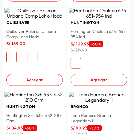
QUIKSILVER
HUNTINGTON
Quiksilver Poleron Urbano
Huntington Chaleco 634-651-
Comp Loho Hodd
954 Ind
S/
169
.
00
S/
109
.
95
-
50 %
S/ 219.90
Agregar
Agregar
HUNTINGTON
BRONCO
Huntington Szh 633-432-210
Jean Hombre Bronco
Crm
Legendary Ii
S/
84
.
95
S/
90
.
93
-
50 %
-
30 %