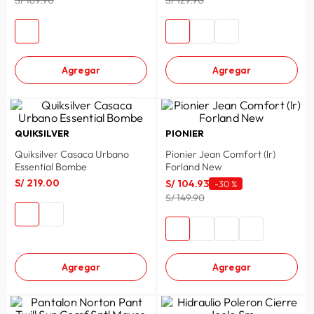
S/ 169.90
S/ 129.90
Agregar
Agregar
QUIKSILVER
PIONIER
Quiksilver Casaca Urbano
Pionier Jean Comfort (lr)
Essential Bombe
Forland New
S/
219
.
00
S/
104
.
93
-
30 %
S/ 149.90
Agregar
Agregar