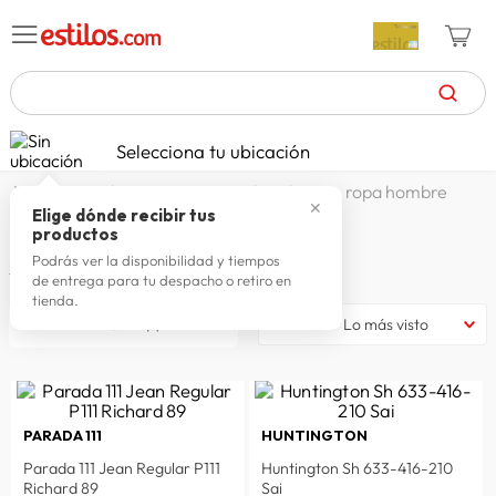
TÉRMINOS MÁS BUSCADOS
Selecciona tu ubicación
zapatillas mujer
1
.
moda y accesorios
hombre
ropa hombre
✕
celulares
2
.
Elige dónde recibir tus
ROPA HOMBRE
productos
zapatillas hombre
3
.
Podrás ver la disponibilidad y tiempos
2242
productos
de entrega para tu despacho o retiro en
moda
4
.
tienda.
filtrar
Lo más visto
zapatillas
5
.
tv
6
.
laptop
7
.
PARADA 111
HUNTINGTON
terrex
8
.
Parada 111 Jean Regular P111
Huntington Sh 633-416-210
spiderman
9
.
Richard 89
Sai