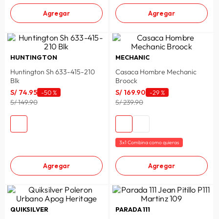
Agregar
Agregar
HUNTINGTON
MECHANIC
Huntington Sh 633-415-210
Casaca Hombre Mechanic
Blk
Broock
S/
74
.
95
S/
169
.
90
-
50 %
-
29 %
S/ 149.90
S/ 239.90
3x1 Combina como quieras
Agregar
Agregar
QUIKSILVER
PARADA 111