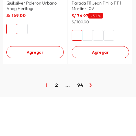
Quiksilver Poleron Urbano
Parada 111 Jean Pitillo P111
Apog Heritage
Martinz 109
S/
169
.
00
S/
76
.
93
-
30 %
S/ 109.90
Agregar
Agregar
1
2
...
94