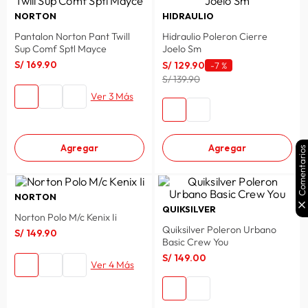
NORTON
HIDRAULIO
Pantalon Norton Pant Twill
Hidraulio Poleron Cierre
Sup Comf Sptl Mayce
Joelo Sm
S/
169
.
90
S/
129
.
90
-
7 %
S/ 139.90
Ver 3 Más
Agregar
Agregar
Comentarios
NORTON
QUIKSILVER
Norton Polo M/c Kenix Ii
Quiksilver Poleron Urbano
S/
149
.
90
Basic Crew You
S/
149
.
00
Ver 4 Más