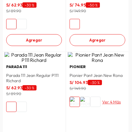
S/
62
.
93
S/
74
.
95
-
30 %
-
50 %
lavadora
10
.
S/ 89.90
S/ 149.90
Agregar
Agregar
PARADA 111
PIONIER
Parada 111 Jean Regular P111
Pionier Pant Jean New Rona
Richard
S/
104
.
93
-
30 %
S/
62
.
93
-
30 %
S/ 149.90
S/ 89.90
Ver 4 Más