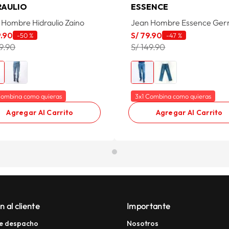
RAULIO
ESSENCE
 Hombre Hidraulio Zaino
Jean Hombre Essence Ge
9
.
90
S/
79
.
90
-
50 %
-
47 %
59.90
S/ 149.90
Combina como quieras
3x1 Combina como quieras
Agregar Al Carrito
Agregar Al Carrito
n al cliente
Importante
e despacho
Nosotros