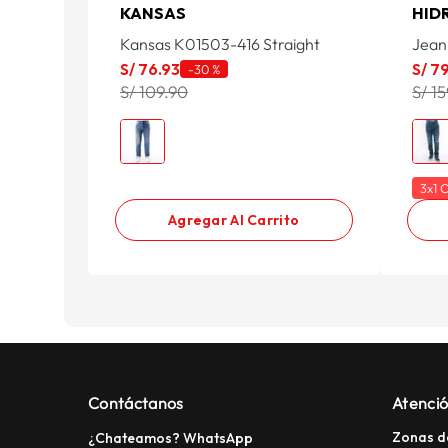
KANSAS
HID
Kansas K01503-416 Straight
Jean
S/
76
.
93
S/
7
-
30 %
S/ 109.90
S/ 1
3x1 
Agregar Al Carrito
Contáctanos
Atenció
Zonas d
¿Chateamos? WhatsApp