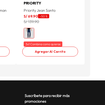
PRIORITY
rman
Priority Jean Santo
S/
69
.
90
-
50 %
S/ 139.90
3x1 Combina como quieras
Agregar Al Carrito
Suscríbete para recibir más
promociones