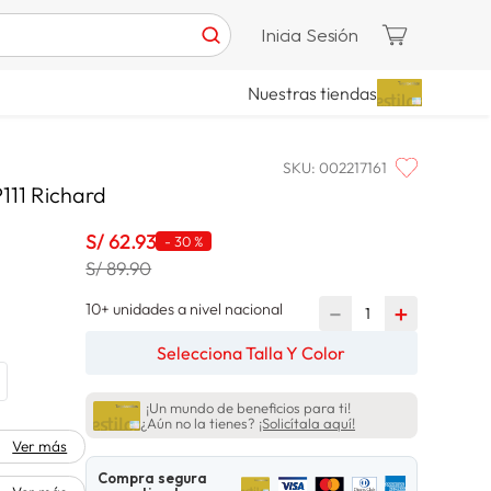
Inicia Sesión
Nuestras tiendas
SKU
:
002217161
111 Richard
S/
62
.
93
-
30 %
S/ 89.90
10+ unidades a nivel nacional
－
＋
Selecciona Talla Y Color
¡Un mundo de beneficios para ti!
¿Aún no la tienes?
¡Solicítala aquí!
Ver más
Compra segura