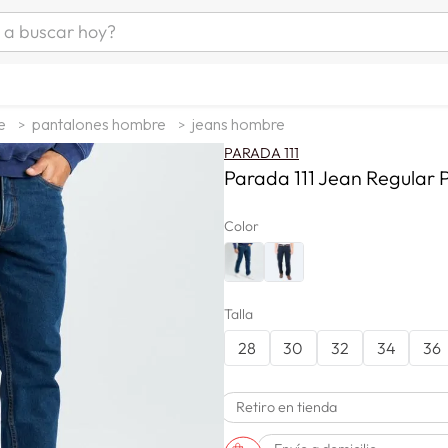
uscar hoy?
ÁS BUSCADOS
as mujer
e
pantalones hombre
jeans hombre
s
PARADA 111
as hombre
Parada 111 Jean Regular P
Color
s
Talla
28
30
32
34
36
man
Retiro en tienda
a