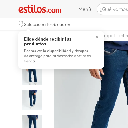
¿Qué vamos a b
Menú
TÉRMINOS M
Selecciona tu ubicación
zapatill
1
.
moda y accesorios
hombre
ropa hombr
✕
Elige dónde recibir tus
celulare
2
.
productos
zapatill
3
.
Podrás ver la disponibilidad y tiempos
de entrega para tu despacho o retiro en
moda
4
.
tienda.
zapatilla
5
.
tv
6
.
laptop
7
.
terrex
8
.
spider
9
.
lavador
10
.