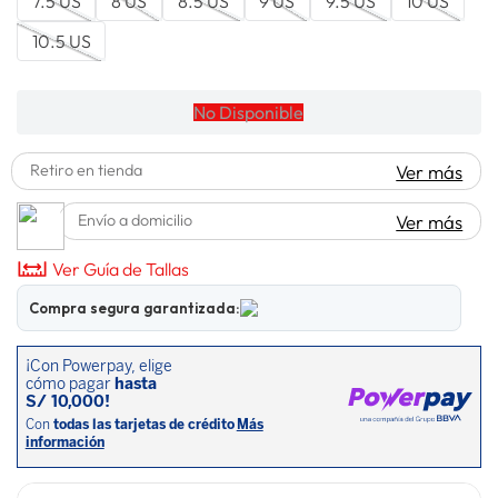
7.5 US
8 US
8.5 US
9 US
9.5 US
10 US
spiderman
10
.
10.5 US
No Disponible
Retiro en tienda
Ver más
Envío a domicilio
Ver más
Ver Guía de Tallas
Compra segura garantizada: