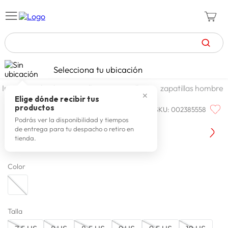
TÉRMINOS MÁS BUSCADOS
Selecciona tu ubicación
celulares
1
.
calzado y zapatillas
zapatillas
zapatillas hombre
✕
zapatillas mujer
2
.
Elige dónde recibir tus
productos
SKU
:
002385558
PUMA
zapatillas hombre
3
.
Puma Zapatilla 402223 03
Podrás ver la disponibilidad y tiempos
de entrega para tu despacho o retiro en
moda
4
.
tienda.
zapatillas
5
.
Color
tv
6
.
laptop
7
.
terrex
8
.
Talla
lavadora
9
.