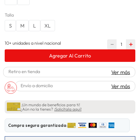
lavadora
10
.
Talla
S
M
L
XL
10+ unidades a nivel nacional
－
＋
Agregar Al Carrito
Retiro en tienda
Ver más
Envío a domicilio
Ver más
¡Un mundo de beneficios para ti!
¿Aún no la tienes?
¡Solicítala aquí!
Compra segura garantizada: