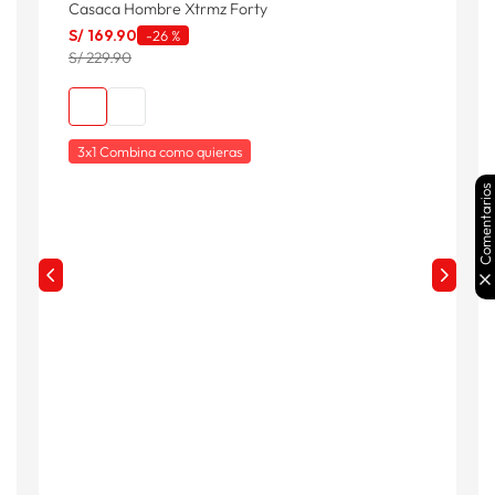
Casaca Hombre Xtrmz Forty
H
S/
169
.
90
S
-
26 %
S/ 229.90
S
3x1 Combina como quieras
Comentarios