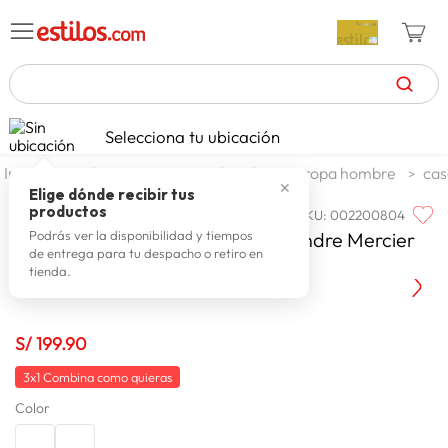
TÉRMINOS MÁS BUSCADOS
Selecciona tu ubicación
celulares
1
.
moda y accesorios
hombre
ropa hombre
cas
✕
zapatillas mujer
2
.
Elige dónde recibir tus
productos
SKU
:
002200804
ANDRE MERCIER
zapatillas hombre
3
.
Casaca Manga Larga Hombre Andre Mercier
Podrás ver la disponibilidad y tiempos
de entrega para tu despacho o retiro en
moda
4
.
Jacob
tienda.
zapatillas
5
.
tv
6
.
S/
199
.
90
laptop
7
.
3x1 Combina como quieras
terrex
8
.
Color
cocina
9
.