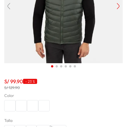
lavadora
10
.
S/
99
.
90
-
23 %
S/ 129.90
Color
Talla