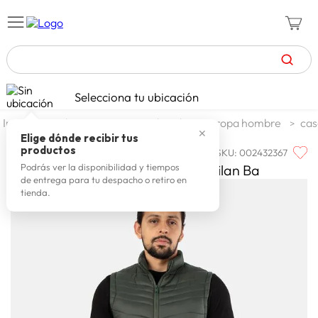
TÉRMINOS MÁS BUSCADOS
Selecciona tu ubicación
zapatillas mujer
1
.
moda y accesorios
hombre
ropa hombre
cas
✕
celulares
2
.
Elige dónde recibir tus
productos
SKU
:
002432367
ANDRE MERCIER
zapatillas hombre
3
.
Andre Mercier Chaleco Grueso Milan Ba
Podrás ver la disponibilidad y tiempos
de entrega para tu despacho o retiro en
moda
4
.
tienda.
zapatillas
5
.
tv
6
.
laptop
7
.
terrex
8
.
spiderman
9
.