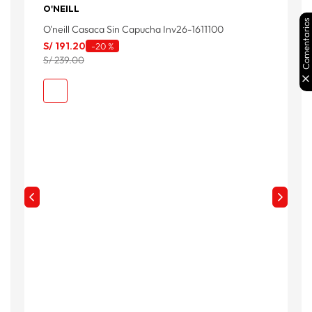
O'NEILL
O
Comentarios
O'neill Casaca Sin Capucha Inv26-1611100
O
S/
191
.
20
S
-
20 %
S/ 239.00
S