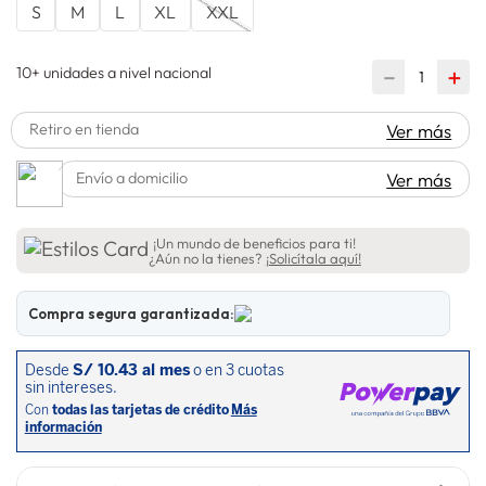
S
M
L
XL
XXL
10+ unidades a nivel nacional
－
＋
Retiro en tienda
Ver más
Envío a domicilio
Ver más
¡Un mundo de beneficios para ti!
¿Aún no la tienes?
¡Solicítala aquí!
Compra segura garantizada: