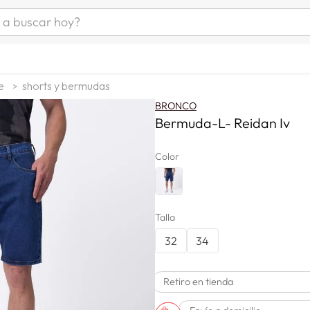
uscar hoy?
ÁS BUSCADOS
as mujer
e
shorts y bermudas
s
BRONCO
as hombre
Bermuda-L- Reidan Iv
Color
s
Talla
32
34
man
Retiro en tienda
a