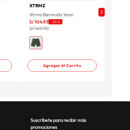
XTRMZ
XTRMZ
Xtrmz Bermuda Yeon
Bermud
S/
104
.
93
S/
64
.
9
-
30 %
S/ 149.90
S/ 129.
3x1 Com
Agregar Al Carrito
Suscríbete para recibir más
promociones