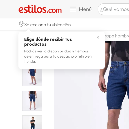
¿Qué vamos a b
Menú
TÉRMINOS M
Selecciona tu ubicación
zapatill
1
.
moda y accesorios
hombre
ropa hombr
✕
Elige dónde recibir tus
celulare
2
.
productos
zapatill
3
.
Podrás ver la disponibilidad y tiempos
de entrega para tu despacho o retiro en
moda
4
.
tienda.
zapatilla
5
.
tv
6
.
terrex
7
.
laptop
8
.
spider
9
.
lavador
10
.