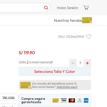
Inicia Sesión
Nuestras tiendas
SKU
:
002460900
S/
119
.
90
2
－
＋
¡Sólo
a nivel nacional!
Selecciona Talla Y Color
¡Un mundo de beneficios para ti!
¿Aún no la tienes?
¡Solicítala aquí!
Ver más
Compra segura
garantizada: