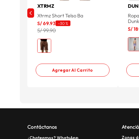
XTRMZ
DUN
Xtrmz Short Telso Ba
Ropa
Dunk
S/
69
.
93
-
30 %
S/
18
S/ 99.90
Agregar Al Carrito
Contáctanos
Atenció
Zonas d
¿Chateamos? WhatsApp