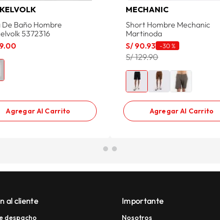
KELVOLK
MECHANIC
 De Baño Hombre
Short Hombre Mechanic
elvolk 5372316
Martinoda
9
.
00
S/
90
.
93
-
30 %
S/ 129.90
Agregar Al Carrito
Agregar Al Carrito
n al cliente
Importante
e despacho
Nosotros