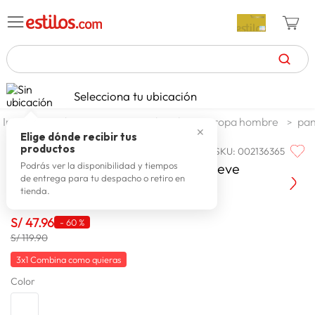
TÉRMINOS MÁS BUSCADOS
Selecciona tu ubicación
celulares
1
.
moda y accesorios
hombre
ropa hombre
pan
✕
zapatillas mujer
2
.
Elige dónde recibir tus
productos
SKU
:
002136365
BIG CITY
zapatillas hombre
3
.
Jogger Basico Hombre Big City Steve
Podrás ver la disponibilidad y tiempos
de entrega para tu despacho o retiro en
moda
4
.
tienda.
zapatillas
5
.
S/
47
.
96
-
60 %
tv
6
.
S/ 119.90
laptop
7
.
3x1 Combina como quieras
Color
terrex
8
.
lavadora
9
.