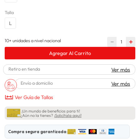
spiderman
10
.
Talla
L
10+ unidades a nivel nacional
－
＋
Agregar Al Carrito
Retiro en tienda
Ver más
Envío a domicilio
Ver más
Ver Guía de Tallas
¡Un mundo de beneficios para ti!
¿Aún no la tienes?
¡Solicítala aquí!
Compra segura garantizada: