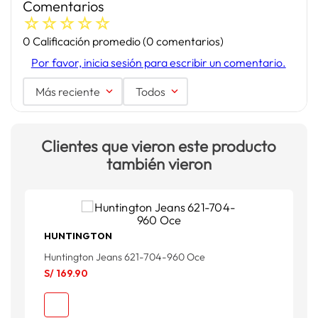
Comentarios
☆
☆
☆
☆
☆
0 Calificación promedio
(0 comentarios)
Por favor, inicia sesión para escribir un comentario.
Más reciente
Todos
Clientes que vieron este producto
también vieron
HUNTINGTON
Huntington Jeans 621-704-960 Oce
G
S/
169
.
90
S