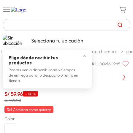
TÉRMINOS MÁS BUSCADOS
Selecciona tu ubicación
zapatillas mujer
1
.
moda y accesorios
hombre
ropa hombre
pan
✕
celulares
2
.
Elige dónde recibir tus
productos
SKU
:
002160985
BIG CITY
zapatillas hombre
3
.
Big City Pantalon Prenly Slim
Podrás ver la disponibilidad y tiempos
de entrega para tu despacho o retiro en
moda
4
.
tienda.
zapatillas
5
.
S/
59
.
96
-
60 %
tv
6
.
S/ 149.90
laptop
7
.
3x1 Combina como quieras
Color
terrex
8
.
spiderman
9
.