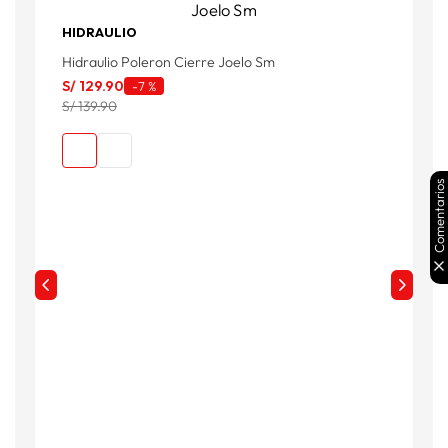
HIDRAULIO
Hidraulio Poleron Cierre Joelo Sm
H
S/
129
.
90
S
-
7 %
S/ 139.90
S
Comentarios