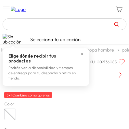
TÉRMINOS MÁS BUSCADOS
Selecciona tu ubicación
zapatillas mujer
1
.
moda y accesorios
hombre
ropa hombre
pol
✕
celulares
2
.
Elige dónde recibir tus
productos
SKU
:
002136085
BIG CITY
zapatillas hombre
3
.
Big City Polera Lorac Fr Basico
Podrás ver la disponibilidad y tiempos
de entrega para tu despacho o retiro en
moda
4
.
tienda.
zapatillas
5
.
tv
3x1 Combina como quieras
6
.
Color
laptop
7
.
terrex
8
.
spiderman
9
.