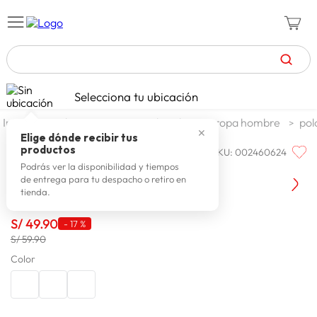
TÉRMINOS MÁS BUSCADOS
Selecciona tu ubicación
celulares
1
.
moda y accesorios
hombre
ropa hombre
pol
✕
zapatillas mujer
2
.
Elige dónde recibir tus
productos
SKU
:
002460624
BIG CITY
zapatillas hombre
3
.
Big City Polo M/c Soto Ba
Podrás ver la disponibilidad y tiempos
de entrega para tu despacho o retiro en
moda
4
.
tienda.
zapatillas
5
.
S/
49
.
90
-
17 %
tv
6
.
S/ 59.90
laptop
Color
7
.
terrex
8
.
lavadora
9
.