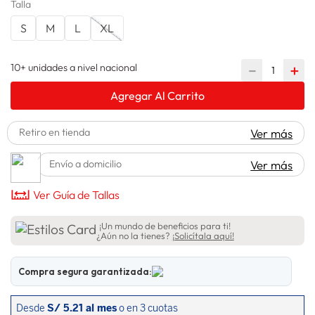
Talla
spiderman
10
.
S
M
L
XL
10+ unidades a nivel nacional
－
＋
Agregar Al Carrito
Retiro en tienda
Ver más
Envío a domicilio
Ver más
Ver Guía de Tallas
¡Un mundo de beneficios para ti!
¿Aún no la tienes?
¡Solicítala aquí!
Compra segura garantizada: