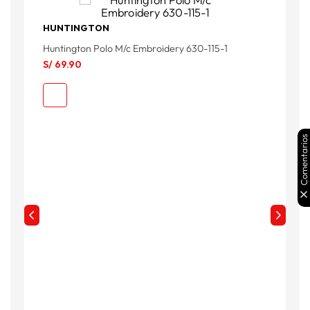
HUNTINGTON
Huntington Polo M/c Embroidery 630-115-1
G
S/
69
.
90
S
Comentarios