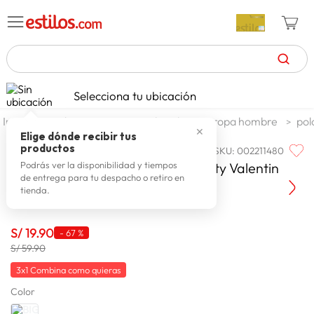
TÉRMINOS MÁS BUSCADOS
Selecciona tu ubicación
celulares
1
.
moda y accesorios
hombre
ropa hombre
pol
✕
zapatillas mujer
2
.
Elige dónde recibir tus
productos
SKU
:
002211480
BIG CITY
zapatillas hombre
3
.
Polo Manga Corta Hombre Big City Valentin
Podrás ver la disponibilidad y tiempos
de entrega para tu despacho o retiro en
moda
4
.
tienda.
zapatillas
5
.
tv
S/
19
.
90
6
.
-
67 %
S/ 59.90
laptop
7
.
3x1 Combina como quieras
terrex
8
.
Color
lavadora
9
.