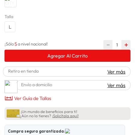
spiderman
10
.
Talla
L
5
－
＋
¡Sólo
a nivel nacional!
Agregar Al Carrito
Retiro en tienda
Ver más
Envío a domicilio
Ver más
Ver Guía de Tallas
¡Un mundo de beneficios para ti!
¿Aún no la tienes?
¡Solicítala aquí!
Compra segura garantizada: