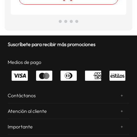
Suscríbete para recibir más promociones
Medios de pago
Contáctanos
+
¿Chateamos? Whatsapp
atentos a tus consultas
Atención al cliente
+
Email: sac.virtual@estilos.com.pe
Zonas de despacho
sac.virtual@estilos.com.pe
Importante
+
Cambios y devoluciones
Nosotros
Llámanos al 054 604 600