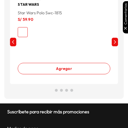
STAR WARS
Comentarios
Star Wars Polo Swc-1815
D
S/
59
.
90
S
S
Agregar
Suscríbete para recibir más promociones