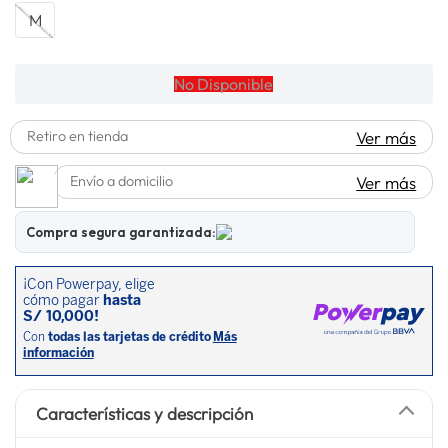
M
lavadora
10
.
No Disponible
Retiro en tienda
Ver más
Envío a domicilio
Ver más
Compra segura garantizada:
Características y descripción