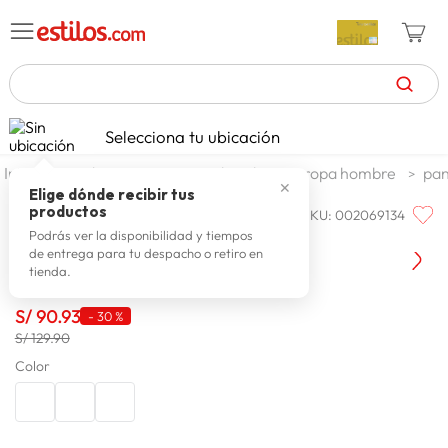
TÉRMINOS MÁS BUSCADOS
Selecciona tu ubicación
zapatillas mujer
1
.
moda y accesorios
hombre
ropa hombre
pan
✕
celulares
2
.
Elige dónde recibir tus
productos
SKU
:
002069134
BRONCO
zapatillas hombre
3
.
Jean Hombre Bronco Tukson
Podrás ver la disponibilidad y tiempos
de entrega para tu despacho o retiro en
moda
4
.
tienda.
zapatillas
5
.
S/
90
.
93
-
30 %
tv
6
.
S/ 129.90
terrex
Color
7
.
laptop
8
.
spiderman
9
.