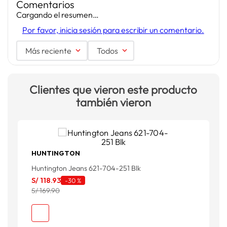
Comentarios
Cargando el resumen…
Por favor, inicia sesión para escribir un comentario.
Más reciente
Todos
Clientes que vieron este producto
también vieron
HUNTINGTON
Huntington Jeans 621-704-251 Blk
H
S/
118
.
93
S
-
30 %
S/ 169.90
S