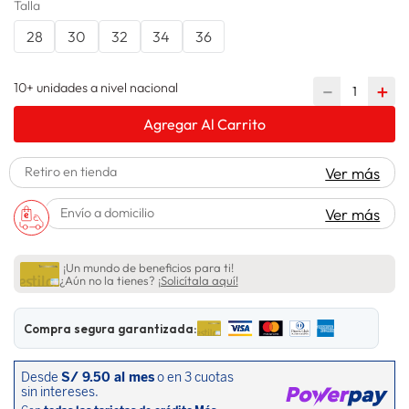
Talla
lavadora
10
.
28
30
32
34
36
10+ unidades a nivel nacional
－
＋
Agregar Al Carrito
Retiro en tienda
Ver más
Envío a domicilio
Ver más
¡Un mundo de beneficios para ti!
¿Aún no la tienes?
¡Solicítala aquí!
Compra segura garantizada: