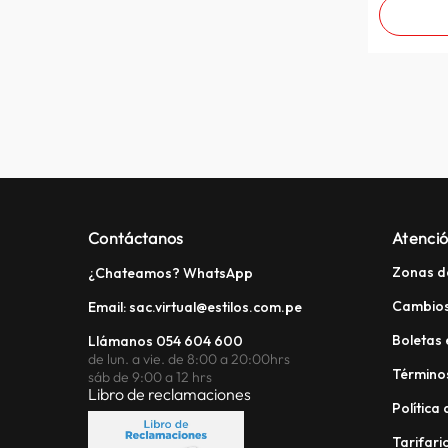
Contáctanos
Atenció
Zonas d
¿Chateamos? WhatsApp
Cambios
Email: sac.virtual@estilos.com.pe
Boletas 
Llámanos 054 604 600
de lun. a vie. de 8:00 a 20:00hrs
Términos
sáb de 9:00 a 12 hrs
Libro de reclamaciones
Política
Tarifario