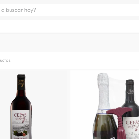
uscar hoy?
ÁS BUSCADOS
s
as mujer
as hombre
uctos
s
a
man