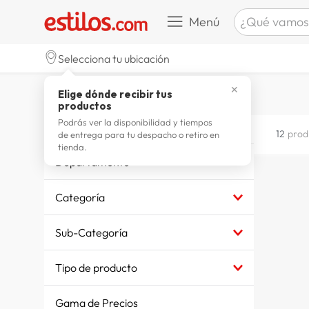
¿Qué vamos a b
Menú
TÉRMINOS M
Selecciona tu ubicación
celulare
1
.
cepas del valle
✕
Elige dónde recibir tus
zapatill
2
.
productos
zapatill
3
.
Podrás ver la disponibilidad y tiempos
CEPAS DEL VALLE
12
prod
de entrega para tu despacho o retiro en
moda
4
.
tienda.
Departamento
zapatilla
5
.
ALIMENTOS Y BEBIDAS
tv
6
.
Categoría
laptop
7
.
BEBIDAS Y LICORES
Sub-Categoría
terrex
8
.
VINOS Y LICORES
lavador
9
.
Tipo de producto
spider
10
.
VINOS
Gama de Precios