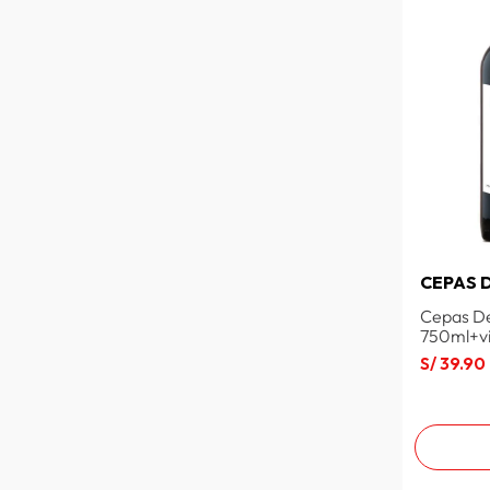
CEPAS 
Cepas De
750ml+v
S/
39
.
90