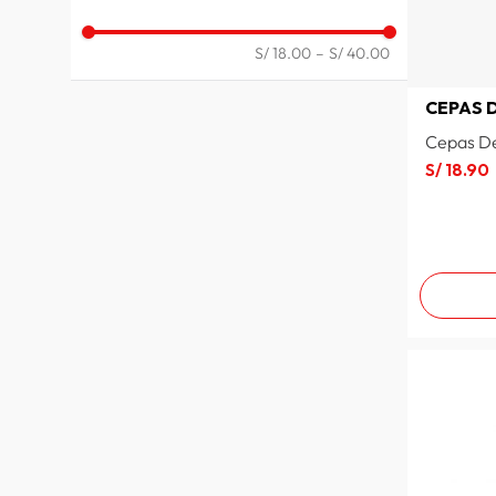
ESPUMANTES
LICORES
S/ 18.00
–
S/ 40.00
CEPAS 
Cepas De
S/
18
.
90