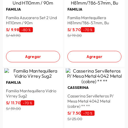
FAMILIA
FAMILIA
Familia Azucarera Set 2 Und
Familia Mantequillera
H110mm / 90m
H81mm/?86-57mm, Bu
S/
9
.
98
S/
5
.
70
-
80 %
-
70 %
S/ 49.90
S/ 19.00
Agregar
Agregar
FAMILIA
CASSERINA
Familia Mantequillera Vidrio
Virrey Sug2
Casserina Servilleteros P/
Mesa Metal 4042 Metal
S/
11
.
70
-
70 %
(cobre) ** **
S/ 39.00
S/
7
.
50
-
70 %
S/ 25.00