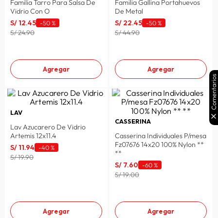
Familia Tarro Para Salsa De
Familia Gallina Portahuevos
Vidrio Con O
De Metal
S/
12
.
45
S/
22
.
45
-
50 %
-
50 %
S/ 24.90
S/ 44.90
Agregar
Agregar
Comentarios
LAV
CASSERINA
Lav Azucarero De Vidrio
Artemis 12x11.4
Casserina Individuales P/mesa
Fz07676 14x20 100% Nylon **
S/
11
.
94
-
40 %
**
S/ 19.90
S/
7
.
60
-
60 %
S/ 19.00
Agregar
Agregar