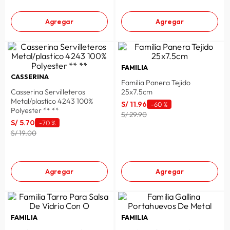
Agregar
Agregar
FAMILIA
CASSERINA
Familia Panera Tejido
Casserina Servilleteros
25x7.5cm
Metal/plastico 4243 100%
S/
11
.
96
-
60 %
Polyester ** **
S/ 29.90
S/
5
.
70
-
70 %
S/ 19.00
Agregar
Agregar
FAMILIA
FAMILIA