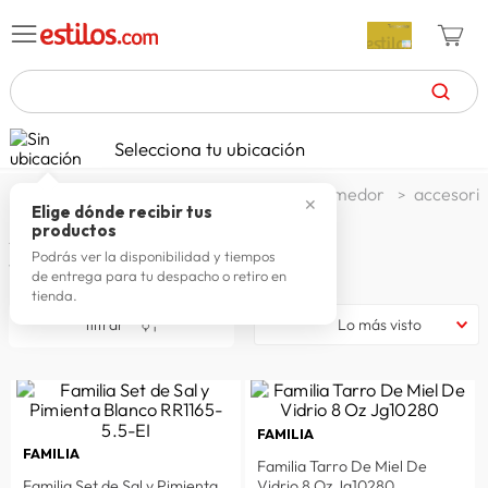
TÉRMINOS MÁS BUSCADOS
Selecciona tu ubicación
zapatillas mujer
1
.
decohogar menaje
menaje comedor
accesori
✕
celulares
2
.
Elige dónde recibir tus
productos
Accesorios de mesa
zapatillas hombre
3
.
Podrás ver la disponibilidad y tiempos
14
productos
de entrega para tu despacho o retiro en
moda
4
.
tienda.
zapatillas
5
.
filtrar
Lo más visto
tv
6
.
terrex
7
.
FAMILIA
laptop
8
.
FAMILIA
Familia Tarro De Miel De
spiderman
9
.
Familia Set de Sal y Pimienta
Vidrio 8 Oz Jg10280