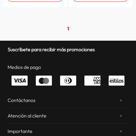
1
Suscríbete para recibir más promociones
Medios de pago
Contáctanos
+
¿Chateamos? Whatsapp
atentos a tus consultas
Atención al cliente
+
Email: sac.virtual@estilos.com.pe
Zonas de despacho
sac.virtual@estilos.com.pe
Importante
+
Cambios y devoluciones