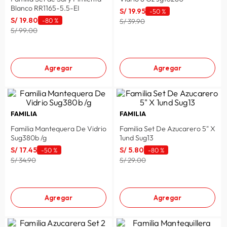
Blanco RR1165-5.5-EI
S/
19
.
95
lavadora
-
50 %
10
.
S/
19
.
80
-
80 %
S/ 39.90
S/ 99.00
Agregar
Agregar
FAMILIA
FAMILIA
Familia Mantequera De Vidrio
Familia Set De Azucarero 5" X
Sug380b /g
1und Sug13
S/
17
.
45
S/
5
.
80
-
50 %
-
80 %
S/ 34.90
S/ 29.00
Agregar
Agregar