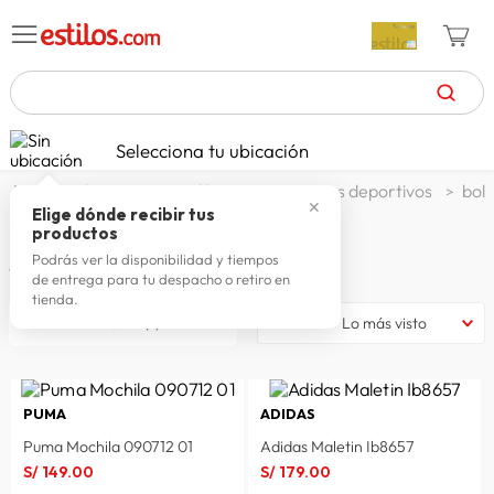
TÉRMINOS MÁS BUSCADOS
Selecciona tu ubicación
zapatillas mujer
1
.
deportes y aire libre
accesorios deportivos
bols
✕
celulares
2
.
Elige dónde recibir tus
BOLSOS Y MOCHILAS DEPORTIVAS
productos
zapatillas hombre
3
.
Podrás ver la disponibilidad y tiempos
45
productos
de entrega para tu despacho o retiro en
moda
4
.
tienda.
filtrar
Lo más visto
zapatillas
5
.
tv
6
.
terrex
7
.
PUMA
ADIDAS
laptop
8
.
Puma Mochila 090712 01
Adidas Maletin Ib8657
S/
149
.
00
S/
179
.
00
spiderman
9
.