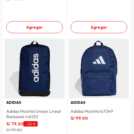
Agregar
Agregar
ADIDAS
ADIDAS
Adidas Mochila Unisex Linear
Adidas Mochila Is7049
Backpack In6120
S/
99
.
00
S/
79
.
20
-
20 %
S/ 99.00