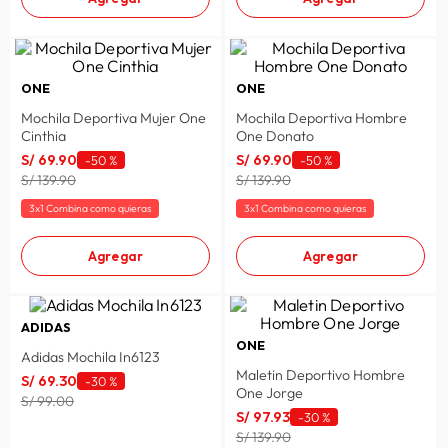
ONE
ONE
Mochila Deportiva Mujer One
Mochila Deportiva Hombre
Cinthia
One Donato
S/
69
.
90
S/
69
.
90
-
50 %
-
50 %
S/ 139.90
S/ 139.90
3x1 Combina como quieras
3x1 Combina como quieras
Agregar
Agregar
ADIDAS
ONE
Adidas Mochila In6123
Maletin Deportivo Hombre
S/
69
.
30
-
30 %
One Jorge
S/ 99.00
S/
97
.
93
-
30 %
S/ 139.90