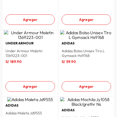
lavadora
10
.
Agregar
Agregar
UNDER ARMOUR
ADIDAS
Under Armour Maletin
Adidas Bolso Unisex Tiro L
1369223-001
Gymsack Hs9768
S/
189
.
90
S/
59
.
90
Agregar
Agregar
ADIDAS
ADIDAS
Adidas Maleta Jd9555