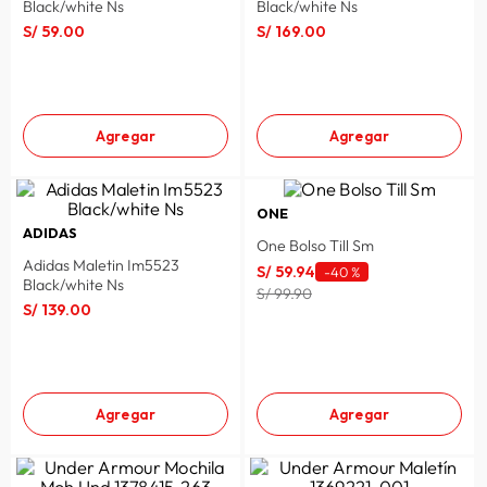
Black/white Ns
Black/white Ns
S/
59
.
00
S/
169
.
00
Agregar
Agregar
ONE
ADIDAS
One Bolso Till Sm
Adidas Maletin Im5523
S/
59
.
94
-
40 %
Black/white Ns
S/ 99.90
S/
139
.
00
Agregar
Agregar