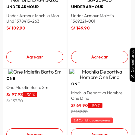
UNDER ARMOUR
UNDER ARMOUR
Under Armour Mochila Moh
Under Armour Maletín
Und 1378415-263
1369221-001
S/
109
.
90
S/
149
.
90
Comentarios
Agregar
Agregar
ONE
ONE
One Maletin Barto Sm
Mochila Deportiva Hombre
S/
97
.
93
-
30 %
One Dino
S/ 139.90
S/
69
.
90
-
50 %
S/ 139.90
3x1 Combina como quieras
Agregar
Agregar