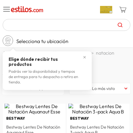
TÉRMINOS MÁS BUSCADOS
Selecciona tu ubicación
zapatillas mujer
1
.
deportes y aire libre
nauticos
natacion
celulares
2
.
✕
Elige dónde recibir tus
NATACION
productos
zapatillas hombre
3
.
Podrás ver la disponibilidad y tiempos
5
productos
de entrega para tu despacho o retiro en
moda
4
.
tienda.
zapatillas
5
.
filtrar
Lo más visto
tv
6
.
terrex
7
.
BESTWAY
BESTWAY
laptop
8
.
Bestway Lentes De Natación
Bestway Lentes De Natación
spiderman
9
.
Aquanaut Esse
3-pack Aqua B