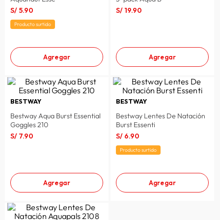
S/
5
.
90
S/
19
.
90
lavadora
10
.
Producto surtido
Agregar
Agregar
BESTWAY
BESTWAY
Bestway Aqua Burst Essential
Bestway Lentes De Natación
Goggles 210
Burst Essenti
S/
7
.
90
S/
6
.
90
Producto surtido
Agregar
Agregar