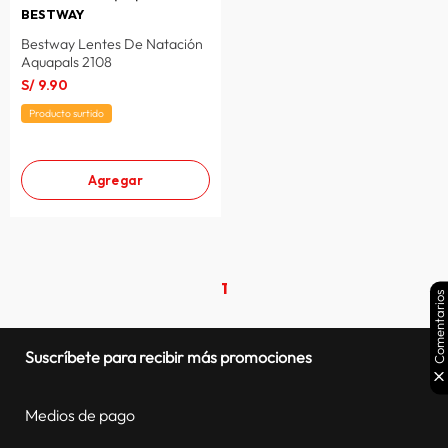
BESTWAY
Bestway Lentes De Natación
Aquapals 2108
S/
9
.
90
Producto surtido
Agregar
1
Comentarios
Suscríbete para recibir más promociones
Medios de pago