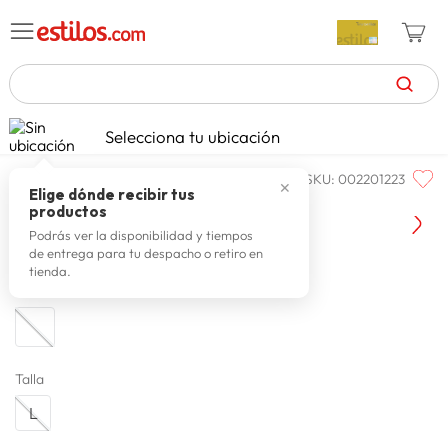
TÉRMINOS MÁS BUSCADOS
Selecciona tu ubicación
moda y accesorios
hombre
ropa hombre
pol
zapatillas mujer
1
.
SKU
:
002201223
DISNEY
✕
celulares
2
.
Elige dónde recibir tus
Disney Polo Mc Pcd-0581
productos
zapatillas hombre
3
.
Podrás ver la disponibilidad y tiempos
de entrega para tu despacho o retiro en
moda
4
.
tienda.
Color
zapatillas
5
.
tv
6
.
terrex
7
.
Talla
laptop
8
.
L
spiderman
9
.