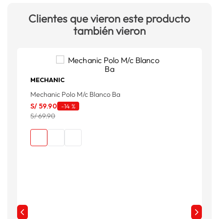
Clientes que vieron este producto
también vieron
MECHANIC
Mechanic Polo M/c Blanco Ba
G
S
S/
59
.
90
-
14 %
S/ 69.90