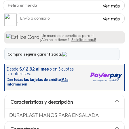
Retiro en tienda
Ver más
spiderman
10
.
Envío a domicilio
Ver más
¡Un mundo de beneficios para ti!
¿Aún no la tienes?
¡Solicítala aquí!
Compra segura garantizada:
Características y descripción
DURAPLAST MANOS PARA ENSALADA
Comentarios