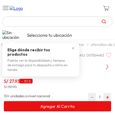
TÉRMINOS MÁS BUSCADOS
Selecciona tu ubicación
celulares
1
.
decohogar menaje
menaje cocina
utensilios de 
✕
zapatillas mujer
2
.
Elige dónde recibir tus
productos
SKU
:
001554483
DURAPLAST
zapatillas hombre
3
.
Duraplast Manos Para Ensalada
Podrás ver la disponibilidad y tiempos
de entrega para tu despacho o retiro en
moda
4
.
tienda.
zapatillas
5
.
S/
27
.
93
-
30 %
tv
6
.
S/ 39.90
laptop
7
.
10+ unidades a nivel nacional
－
＋
terrex
8
.
Agregar Al Carrito
lavadora
9
.