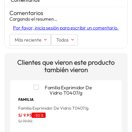
Comentarios
Cargando el resumen…
Por favor, inicia sesión para escribir un comentario.
Más reciente
Todos
Clientes que vieron este producto
también vieron
FAMILIA
P
Familia Exprimidor De Vidrio T0407/g
S
S/
9
.
95
-
50 %
S
S/ 19.90