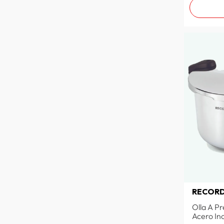
RECOR
Olla A Pr
Acero Ino