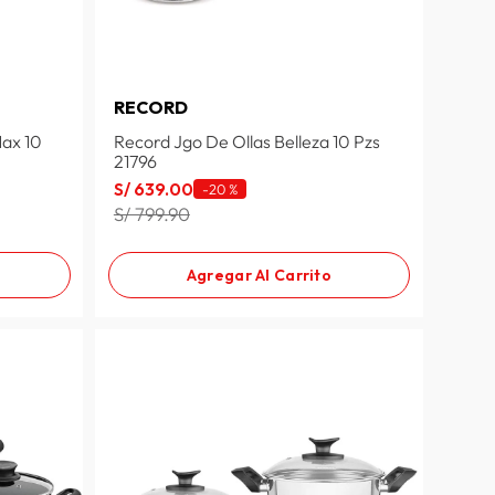
RECORD
ax 10
Record Jgo De Ollas Belleza 10 Pzs
21796
S/
639
.
00
-
20 %
S/ 799.90
Agregar Al Carrito