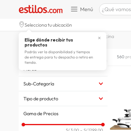
¿Qué vamos a b
Menú
TÉRMINOS M
Selecciona tu ubicación
celulare
1
.
decohogar menaje
menaje cocina
✕
Elige dónde recibir tus
zapatill
2
.
productos
zapatill
3
.
Podrás ver la disponibilidad y tiempos
Menaje cocina
560
pr
de entrega para tu despacho o retiro en
moda
4
.
tienda.
Marca
zapatilla
5
.
RECORD
tv
6
.
Sub-Categoría
LOCK&LOCK
laptop
7
.
TRAMONTINA
Botella y tomatodos
Tipo de producto
THERMOS
Contenedores y frascos
terrex
8
.
FAMILIA
SARTENES
TERMO DE LIQUIDOS
lavador
9
.
Gama de Precios
PRESS
BOTELLAS Y MUGS
OLLAS Y CACEROLAS
STANLEY
JUEGO DE OLLAS
spider
10
.
Otros Utensilios de cocina
KEEP
Utensilios de cocina
Moldes
S/ 3.00
–
S/ 1299.00