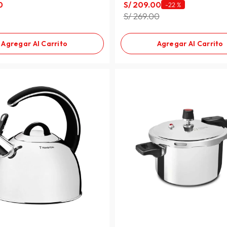
0
S/
209
.
00
-
22 %
S/ 269.00
Agregar Al Carrito
Agregar Al Carrito