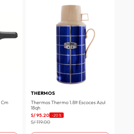
THERMOS
2 Cm
Thermos Thermo 1.8lt Escoces Azul
18qh
S/
95
.
20
-
20 %
S/ 119.00