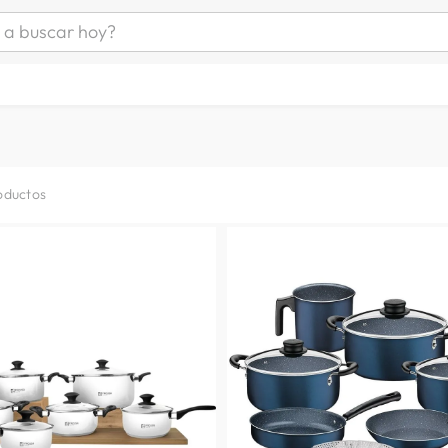
uscar hoy?
ÁS BUSCADOS
s
as mujer
as hombre
oductos
s
a
man