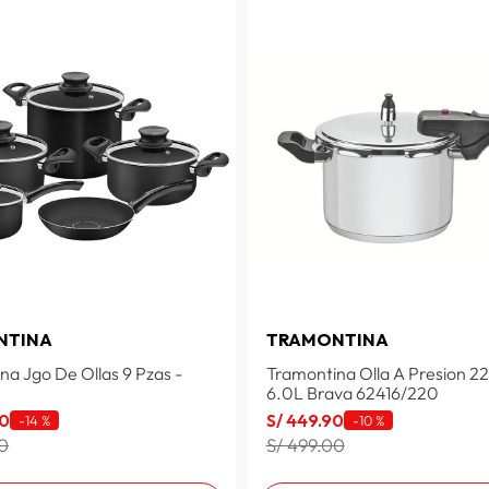
NTINA
TRAMONTINA
na Jgo De Ollas 9 Pzas -
Tramontina Olla A Presion 2
6.0L Brava 62416/220
0
S/
449
.
90
-
14 %
-
10 %
00
S/ 499.00