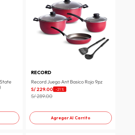
RECORD
State
Record Juego Ant Basico Rojo 9pz
)
S/
229
.
00
-
21 %
S/ 289.00
Agregar Al Carrito