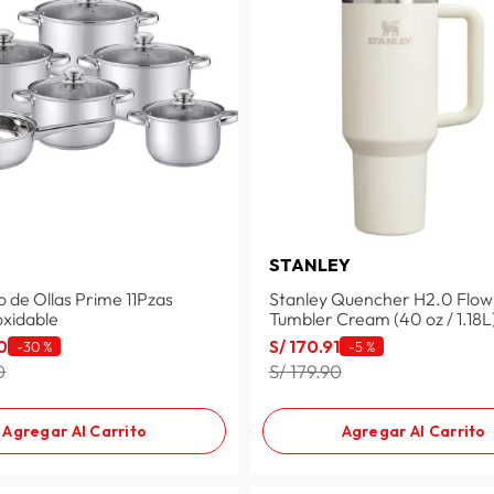
STANLEY
o de Ollas Prime 11Pzas
Stanley Quencher H2.0 Flow
oxidable
Tumbler Cream (40 oz / 1.18L
0
S/
170
.
91
-
30 %
-
5 %
0
S/ 179.90
Agregar Al Carrito
Agregar Al Carrito