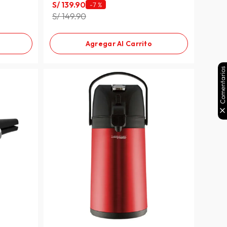
S/
139
.
90
-
7 %
S/ 149.90
Agregar Al Carrito
Comentarios