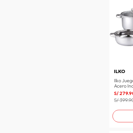
MAFALDA
LAV
FURBY
DISNEY
ANDRE MERCIER
TRANSFORMERS
THE AVENGERS
SPORTING CRISTAL
PANELUX
MY LITTLE PONY
ILKO
KORKMAZ
Ilko Jueg
ICHIMATSU
Acero In
GRILLCORP
S/
279
.
9
GALDIAZ
S/ 399.9
AVENGERS