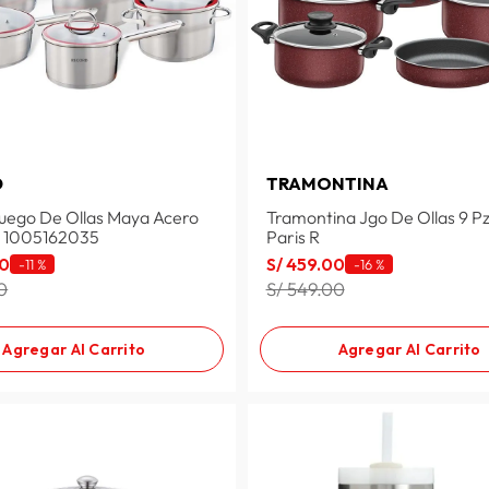
D
TRAMONTINA
uego De Ollas Maya Acero
Tramontina Jgo De Ollas 9 Pz
s 1005162035
Paris R
0
S/
459
.
00
-
11 %
-
16 %
0
S/ 549.00
Agregar Al Carrito
Agregar Al Carrito