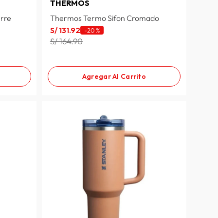
THERMOS
erre
Thermos Termo Sifon Cromado
S/
131
.
92
-
20 %
S/ 164.90
Agregar Al Carrito