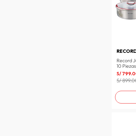
ULTRA ZOMBIES
PRINCESAS
DUSSEL
BRINOX
T-FAL
SNOOPY
PEANUTS
MAGEFESA
RECOR
LUMINARC
Record J
ALIANZA LIMA
10 Pieza
RUBBERMAID
S/
799
.
0
MARVEL
S/ 899.0
LUGANO
HARRY POTTER
GERM
GARFIELD
DURAPLAST
BARCELONA
REAL MADRID