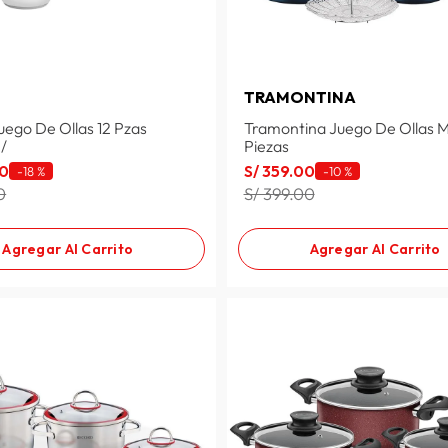
A
TRAMONTINA
uego De Ollas 12 Pzas
Tramontina Juego De Ollas M
0/
Piezas
0
S/
359
.
00
-
18 %
-
10 %
0
S/ 399.00
Agregar Al Carrito
Agregar Al Carrito