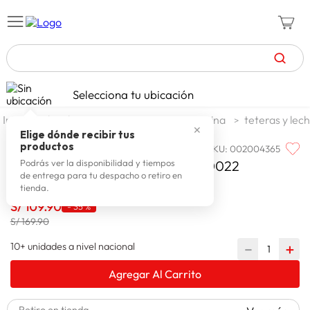
TÉRMINOS MÁS BUSCADOS
Selecciona tu ubicación
zapatillas mujer
1
.
decohogar menaje
menaje cocina
teteras y lec
✕
celulares
2
.
Elige dónde recibir tus
productos
SKU
:
002004365
RECORD
zapatillas hombre
3
.
Record Tetera Giulia 4 Lt 1270040022
Podrás ver la disponibilidad y tiempos
de entrega para tu despacho o retiro en
zapatillas
4
.
tienda.
moda
S/
109
.
90
5
.
-
35 %
S/ 169.90
tv
6
.
10+ unidades a nivel nacional
－
＋
spiderman
7
.
Agregar Al Carrito
laptop
8
.
terrex
9
.
Retiro en tienda