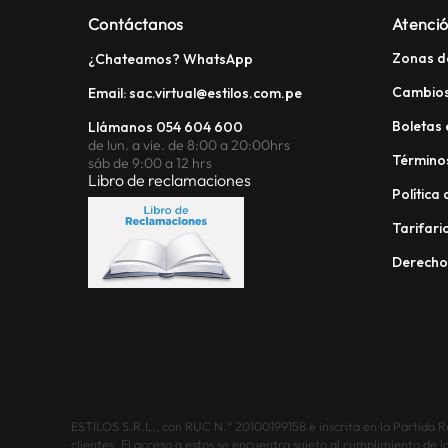
Contáctanos
Atenció
Zonas d
¿Chateamos? WhatsApp
Cambios
Email: sac.virtual@estilos.com.pe
Boletas 
Llámanos 054 604 600
de lun. a vie. de 8:00 a 20:00hrs
Términos
sáb de 9:00 a 12 hrs
Libro de reclamaciones
Política
Tarifario
Derech
ESTILOS S.R.L., con RUC N.° 20100199158 e inscrita en la Partida Reg
clientes. El acceso a estos se encuentra sujeto al cumplimiento de l