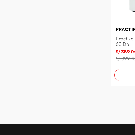
PRACTI
Practika
60 Db
S/
389
.
0
S/ 399.9