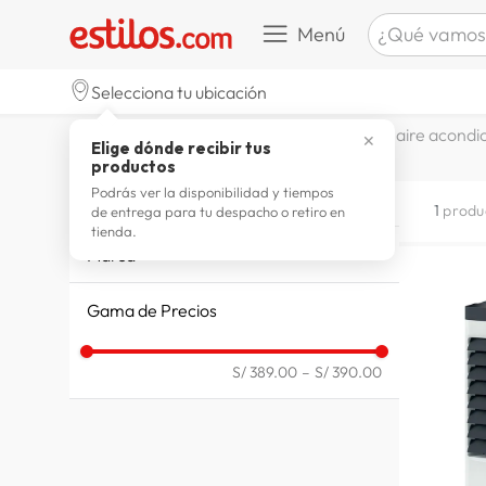
¿Qué vamos a b
Menú
TÉRMINOS M
Selecciona tu ubicación
celulare
1
.
electrohogar
climatizacion
aire acondi
✕
Elige dónde recibir tus
zapatill
2
.
productos
zapatill
3
.
Podrás ver la disponibilidad y tiempos
AIRE ACONDICIONADO PORTATIL
1
produ
de entrega para tu despacho o retiro en
moda
4
.
tienda.
Marca
zapatilla
5
.
PRACTIKA
tv
6
.
Gama de Precios
laptop
7
.
S/ 389.00
–
S/ 390.00
terrex
8
.
lavador
9
.
spider
10
.