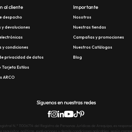
n al cliente
Importante
e despacho
Nosotros
 y devoluciones
Nuestras tiendas
electrónicas
Campañas y promociones
 y condiciones
Nuestros Catálogos
 de privacidad de datos
Blog
 Tarjeta Estilos
os ARCO
Síguenos en nuestras redes
istral N.° 11006714 del Registro de Personas Jurídicas de Arequipa, es responsab
os requisitos, políticas, evaluaciones y demás condiciones aplicables, según corre