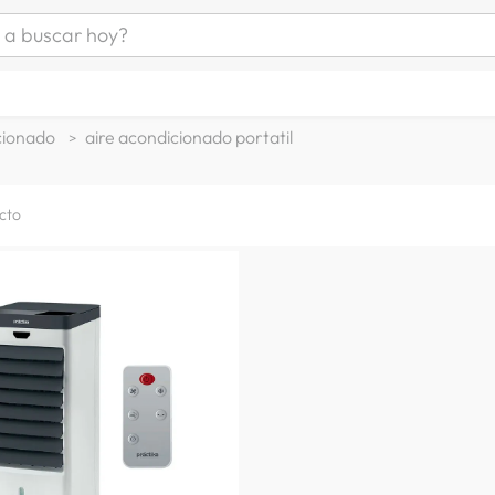
uscar hoy?
ÁS BUSCADOS
s
cionado
aire acondicionado portatil
as mujer
as hombre
cto
s
a
man