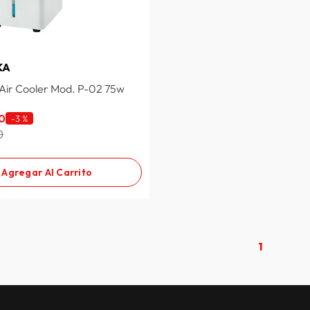
KA
 Air Cooler Mod. P-02 75w
0
-
3 %
0
Agregar Al Carrito
1