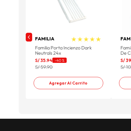
★
★
★
★
★
FAMILIA
FAM
Familia Porta Incienzo Dark
Fami
Neutrals 24x
De C
S/
35
.
94
S/
3
-
40 %
S/ 59.90
S/ 1
Agregar Al Carrito