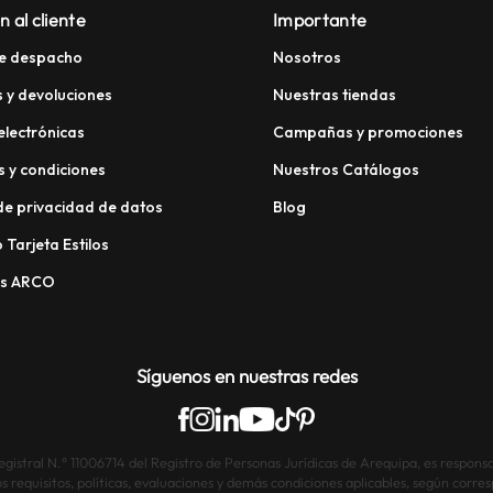
n al cliente
Importante
e despacho
Nosotros
 y devoluciones
Nuestras tiendas
electrónicas
Campañas y promociones
 y condiciones
Nuestros Catálogos
 de privacidad de datos
Blog
 Tarjeta Estilos
os ARCO
Síguenos en nuestras redes
istral N.° 11006714 del Registro de Personas Jurídicas de Arequipa, es responsab
os requisitos, políticas, evaluaciones y demás condiciones aplicables, según corre