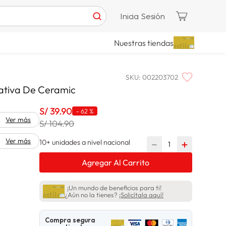
Inicia Sesión
Nuestras tiendas
SKU
:
002203702
rativa De Ceramic
S/
39
.
90
-
62 %
Ver más
S/ 104.90
Ver más
10+ unidades a nivel nacional
－
＋
Agregar Al Carrito
¡Un mundo de beneficios para ti!
¿Aún no la tienes?
¡Solicítala aquí!
Compra segura