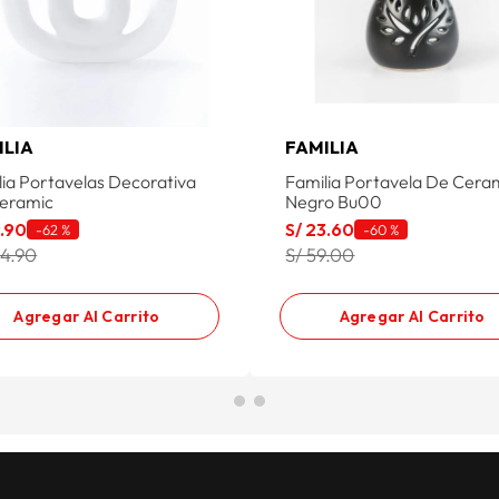
ILIA
FAMILIA
lia Portavelas Decorativa
Familia Portavela De Cera
eramic
Negro Bu00
9
.
90
S/
23
.
60
-
62 %
-
60 %
04.90
S/ 59.00
Agregar Al Carrito
Agregar Al Carrito