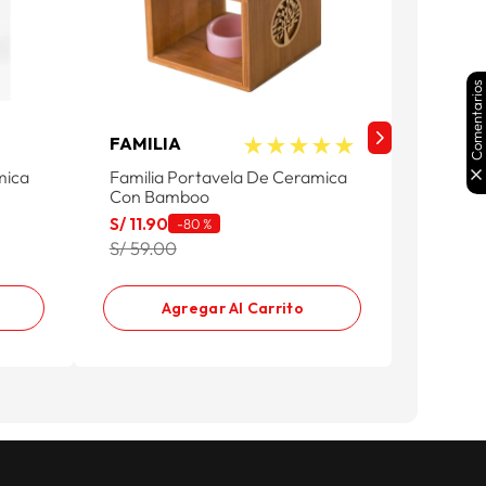
Comentarios
★
★
★
★
★
FAMILIA
FAMIL
mica
Familia Portavela De Ceramica
Familia
Con Bamboo
Con B
S/
11
.
90
S/
23
.
6
-
80 %
S/ 59.00
S/ 59.0
Agregar Al Carrito