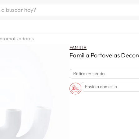
uscar hoy?
ÁS BUSCADOS
as mujer
 aromatizadores
s
FAMILIA
as hombre
Familia Portavelas Deco
Retiro en tienda
s
Envío a domicilio
man
a