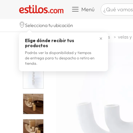
¿Qué vamos a b
Menú
TÉRMINOS M
Selecciona tu ubicación
zapatill
1
.
decohogar decoracion
adornos
velas y
✕
Elige dónde recibir tus
celulare
2
.
productos
zapatill
3
.
Podrás ver la disponibilidad y tiempos
de entrega para tu despacho o retiro en
moda
4
.
tienda.
zapatilla
5
.
tv
6
.
laptop
7
.
terrex
8
.
spider
9
.
lavador
10
.