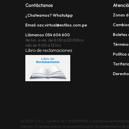
Contáctanos
Atenció
Zonas d
¿Chateamos? WhatsApp
Cambios
Email: sac.virtual@estilos.com.pe
Boletas 
Llámanos 054 604 600
de lun. a vie. de 8:00 a 20:00hrs
Términos
sáb de 9:00 a 12 hrs
Libro de reclamaciones
Política
Tarifario
Derech
ESTILOS S.R.L., con RUC N.° 20100199158 e inscrita en la Partida Reg
clientes. El acceso a estos se encuentra sujeto al cumplimiento de l