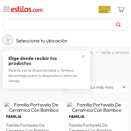
TÉRMINOS MÁS BUSCADOS
Selecciona tu ubicación
zapatillas mujer
1
.
decohogar decoracion
adornos
velas y aromat
celulares
2
.
✕
Elige dónde recibir tus
VELAS Y AROMATIZADORES
productos
zapatillas hombre
3
.
Podrás ver la disponibilidad y tiempos
7
productos
de entrega para tu despacho o retiro en
moda
4
.
tienda.
zapatillas
5
.
filtrar
Lo más visto
tv
6
.
terrex
7
.
FAMILIA
FAMILIA
laptop
8
.
Familia Portavela De
Familia Portavela De
spiderman
9
.
Ceramica Con Bamboo
Ceramica Con Bamboo