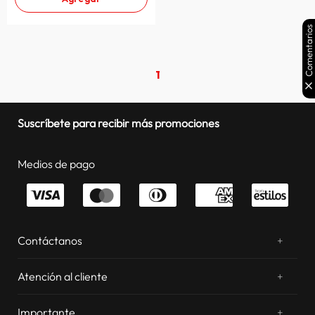
Comentarios
1
Suscríbete para recibir más promociones
Medios de pago
Contáctanos
+
¿Chateamos? Whatsapp
atentos a tus consultas
Atención al cliente
+
Email: sac.virtual@estilos.com.pe
Zonas de despacho
sac.virtual@estilos.com.pe
Importante
+