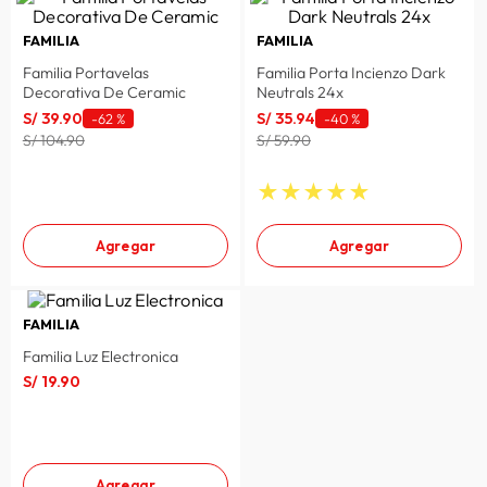
FAMILIA
FAMILIA
Familia Portavelas
Familia Porta Incienzo Dark
Decorativa De Ceramic
Neutrals 24x
S/
39
.
90
S/
35
.
94
-
62 %
-
40 %
S/ 104.90
S/ 59.90
★
★
★
★
★
Agregar
Agregar
FAMILIA
Familia Luz Electronica
S/
19
.
90
Agregar