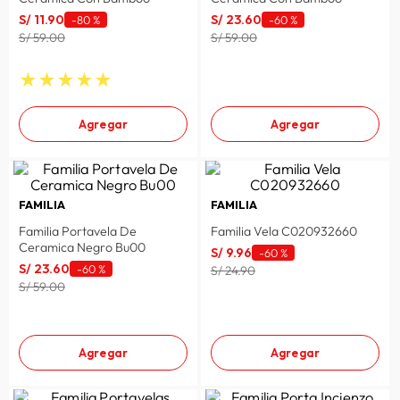
S/
11
.
90
S/
23
.
60
lavadora
-
80 %
-
60 %
10
.
S/ 59.00
S/ 59.00
★
★
★
★
★
Agregar
Agregar
FAMILIA
FAMILIA
Familia Portavela De
Familia Vela C020932660
Ceramica Negro Bu00
S/
9
.
96
-
60 %
S/
23
.
60
-
60 %
S/ 24.90
S/ 59.00
Agregar
Agregar