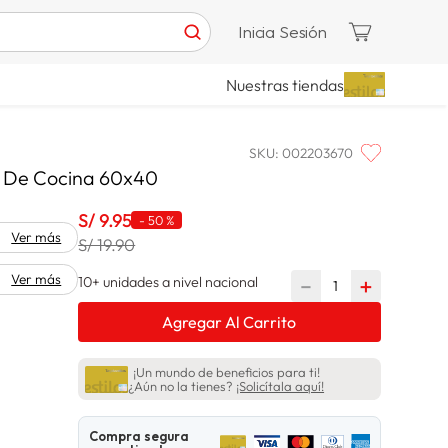
Inicia Sesión
Nuestras tiendas
SKU
:
002203670
s De Cocina 60x40
S/
9
.
95
-
50 %
Ver más
S/ 19.90
Ver más
10+ unidades a nivel nacional
－
＋
Agregar Al Carrito
¡Un mundo de beneficios para ti!
¿Aún no la tienes?
¡Solicítala aquí!
Compra segura