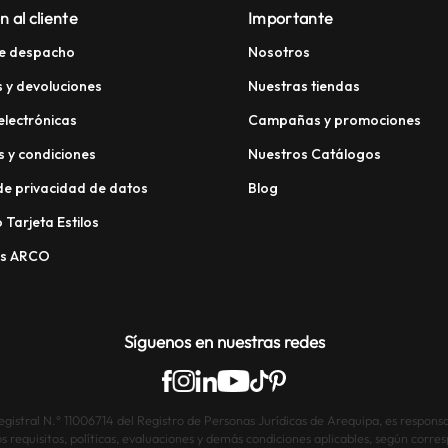
n al cliente
Importante
e despacho
Nosotros
 y devoluciones
Nuestras tiendas
electrónicas
Campañas y promociones
 y condiciones
Nuestros Catálogos
 de privacidad de datos
Blog
 Tarjeta Estilos
os ARCO
Síguenos en nuestras redes
istral N.° 11006714 del Registro de Personas Jurídicas de Arequipa, es responsab
os requisitos, políticas, evaluaciones y demás condiciones aplicables, según corre