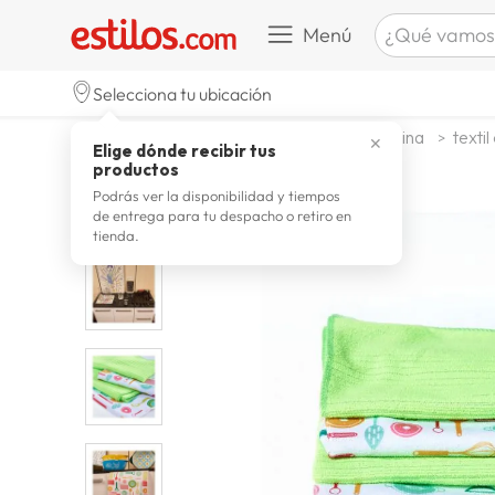
¿Qué vamos a b
Menú
TÉRMINOS M
Selecciona tu ubicación
celulare
1
.
decohogar menaje
menaje cocina
textil
✕
Elige dónde recibir tus
zapatill
2
.
productos
zapatill
3
.
Podrás ver la disponibilidad y tiempos
de entrega para tu despacho o retiro en
moda
4
.
tienda.
zapatilla
5
.
tv
6
.
laptop
7
.
terrex
8
.
lavador
9
.
spider
10
.