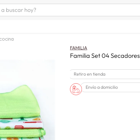
uscar hoy?
ÁS BUSCADOS
s
 cocina
as mujer
FAMILIA
as hombre
Familia Set 04 Secadore
Retiro en tienda
s
Envío a domicilio
a
man