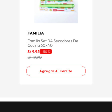
FAMILIA
Familia Set 04 Secadores De
Cocina 60x40
S/
9
.
95
-
50 %
S/ 19.90
Agregar Al Carrito