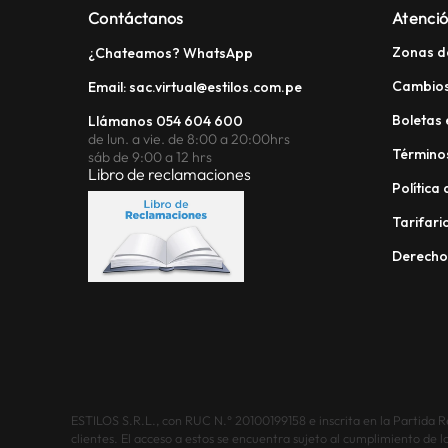
Contáctanos
Atenció
Zonas d
¿Chateamos? WhatsApp
Cambios
Email: sac.virtual@estilos.com.pe
Boletas 
Llámanos 054 604 600
de lun. a vie. de 8:00 a 20:00hrs
Términos
sáb de 9:00 a 12 hrs
Libro de reclamaciones
Política
Tarifario
Derech
ESTILOS S.R.L., con RUC N.° 20100199158 e inscrita en la Partida Reg
clientes. El acceso a estos se encuentra sujeto al cumplimiento de l