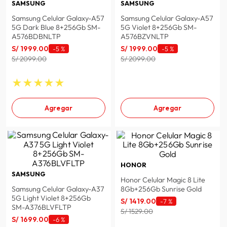
SAMSUNG
SAMSUNG
spiderman
10
.
Samsung Celular Galaxy-A57
Samsung Celular Galaxy-A57
5G Dark Blue 8+256Gb SM-
5G Violet 8+256Gb SM-
A576BDBNLTP
A576BZVNLTP
S/
1999
.
00
S/
1999
.
00
-
5 %
-
5 %
S/ 2099.00
S/ 2099.00
★
★
★
★
★
Agregar
Agregar
HONOR
SAMSUNG
Honor Celular Magic 8 Lite
Samsung Celular Galaxy-A37
8Gb+256Gb Sunrise Gold
5G Light Violet 8+256Gb
S/
1419
.
00
-
7 %
SM-A376BLVFLTP
S/ 1529.00
S/
1699
.
00
-
6 %