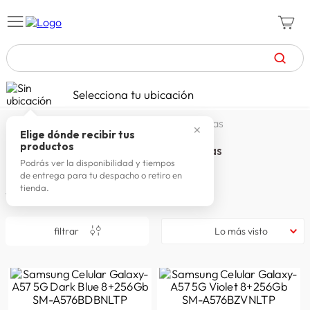
TÉRMINOS MÁS BUSCADOS
Selecciona tu ubicación
celulares
1
.
fiesta del fútbol | celulares y tabletas
✕
zapatillas mujer
2
.
Elige dónde recibir tus
productos
Fiesta del fútbol | Celulares y Tabletas
zapatillas hombre
3
.
Podrás ver la disponibilidad y tiempos
de entrega para tu despacho o retiro en
moda
4
.
tienda.
11
productos
zapatillas
5
.
tv
6
.
filtrar
Lo más visto
laptop
7
.
terrex
8
.
lavadora
9
.