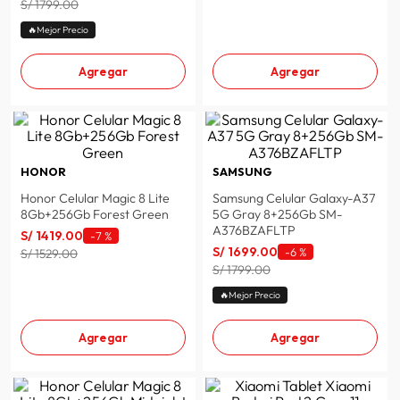
S/ 1799.00
🔥Mejor Precio
Agregar
Agregar
HONOR
SAMSUNG
Honor Celular Magic 8 Lite
Samsung Celular Galaxy-A37
8Gb+256Gb Forest Green
5G Gray 8+256Gb SM-
A376BZAFLTP
S/
1419
.
00
-
7 %
S/
1699
.
00
-
6 %
S/ 1529.00
S/ 1799.00
🔥Mejor Precio
Agregar
Agregar